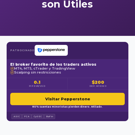
son Útiles
PATROCINADO
El broker favorito de los traders activos
MT4, MT5, cTrader y TradingView
✓
Scalping sin restricciones
✓
0.1
$200
PIP EUR/USD
DEP. MÍNIMO
Visitar Pepperstone
80% cuentas minoristas pierden dinero. Afiliado.
ASIC
FCA
CySEC
BaFin