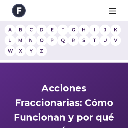
A
B
C
D
E
F
G
H
I
J
K
L
M
N
O
P
Q
R
S
T
U
V
W
X
Y
Z
Acciones
Fraccionarias: Cómo
Funcionan y por qué