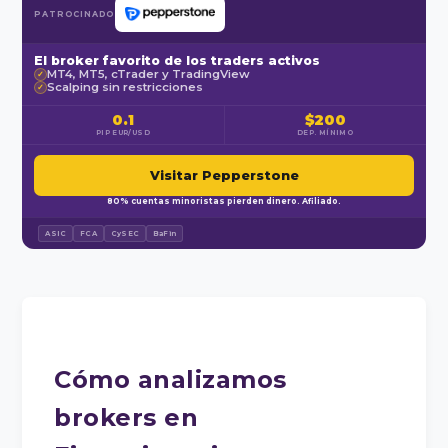
PATROCINADO
El broker favorito de los traders activos
MT4, MT5, cTrader y TradingView
✓
Scalping sin restricciones
✓
0.1
$200
PIP EUR/USD
DEP. MÍNIMO
Visitar Pepperstone
80% cuentas minoristas pierden dinero. Afiliado.
ASIC
FCA
CySEC
BaFin
Cómo analizamos
brokers en