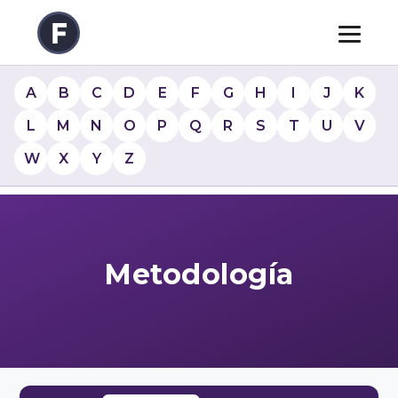
A
B
C
D
E
F
G
H
I
J
K
L
M
N
O
P
Q
R
S
T
U
V
W
X
Y
Z
Metodología