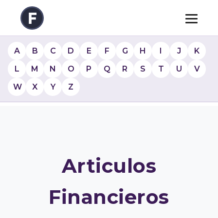
A
B
C
D
E
F
G
H
I
J
K
L
M
N
O
P
Q
R
S
T
U
V
W
X
Y
Z
Articulos
Financieros