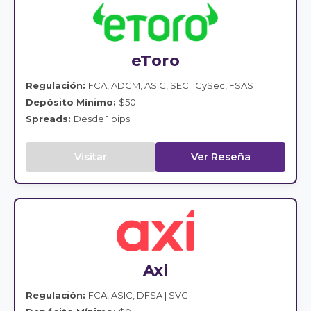
eToro
Regulación:
FCA, ADGM, ASIC, SEC | CySec, FSAS
Depósito Mínimo:
$50
Spreads:
Desde 1 pips
Visitar
Ver Reseña
Axi
Regulación:
FCA, ASIC, DFSA | SVG