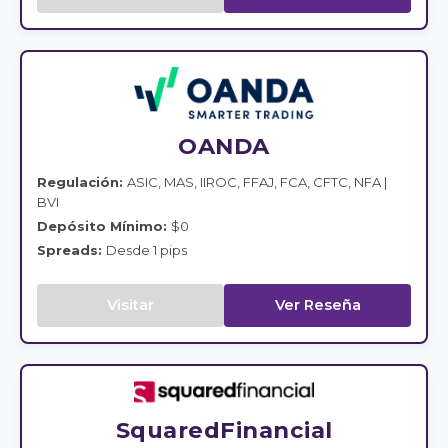
OANDA
Regulación:
ASIC, MAS, IIROC, FFAJ, FCA, CFTC, NFA |
BVI
Depósito Mínimo:
$0
Spreads:
Desde 1 pips
Visitar
Ver Reseña
SquaredFinancial