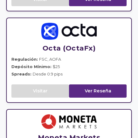
Octa (OctaFx)
Regulación:
FSC, AOFA
Depósito Mínimo:
$25
Spreads:
Desde 0.9 pips
Visitar
Ver Reseña
Moneta Markets