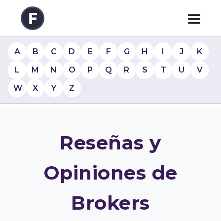
A
B
C
D
E
F
G
H
I
J
K
L
M
N
O
P
Q
R
S
T
U
V
W
X
Y
Z
Reseñas y
Opiniones de
Brokers