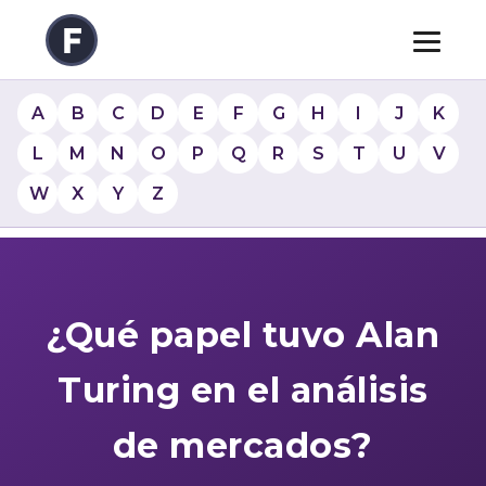
A
B
C
D
E
F
G
H
I
J
K
L
M
N
O
P
Q
R
S
T
U
V
W
X
Y
Z
¿Qué papel tuvo Alan
Turing en el análisis
de mercados?