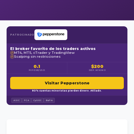
PATROCINADO
El broker favorito de los traders activos
MT4, MT5, cTrader y TradingView
✓
Scalping sin restricciones
✓
0.1
$200
PIP EUR/USD
DEP. MÍNIMO
Visitar Pepperstone
80% cuentas minoristas pierden dinero. Afiliado.
ASIC
FCA
CySEC
BaFin