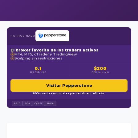
PATROCINADO
El broker favorito de los traders activos
MT4, MT5, cTrader y TradingView
✓
Scalping sin restricciones
✓
0.1
$200
PIP EUR/USD
DEP. MÍNIMO
Visitar Pepperstone
80% cuentas minoristas pierden dinero. Afiliado.
ASIC
FCA
CySEC
BaFin