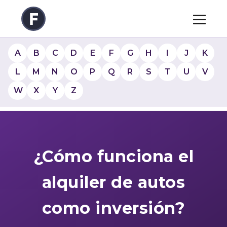
A
B
C
D
E
F
G
H
I
J
K
L
M
N
O
P
Q
R
S
T
U
V
W
X
Y
Z
¿Cómo funciona el
alquiler de autos
como inversión?