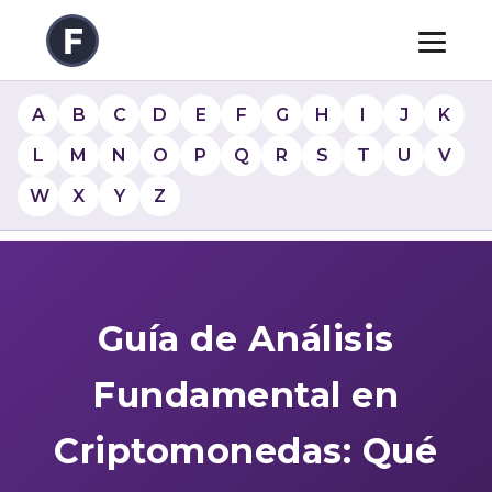
A
B
C
D
E
F
G
H
I
J
K
L
M
N
O
P
Q
R
S
T
U
V
W
X
Y
Z
Guía de Análisis
Fundamental en
Criptomonedas: Qué