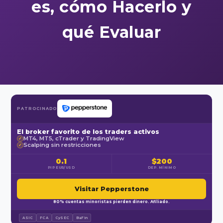
es, cómo Hacerlo y
qué Evaluar
PATROCINADO
El broker favorito de los traders activos
MT4, MT5, cTrader y TradingView
✓
Scalping sin restricciones
✓
0.1
$200
PIP EUR/USD
DEP. MÍNIMO
Visitar Pepperstone
80% cuentas minoristas pierden dinero. Afiliado.
ASIC
FCA
CySEC
BaFin