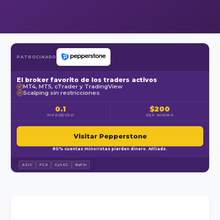
PATROCINADO
El broker favorito de los traders activos
MT4, MT5, cTrader y TradingView
✓
Scalping sin restricciones
✓
0.1
$200
PIP EUR/USD
DEP. MÍNIMO
Visitar Pepperstone
80% cuentas minoristas pierden dinero. Afiliado.
ASIC
FCA
CySEC
BaFin