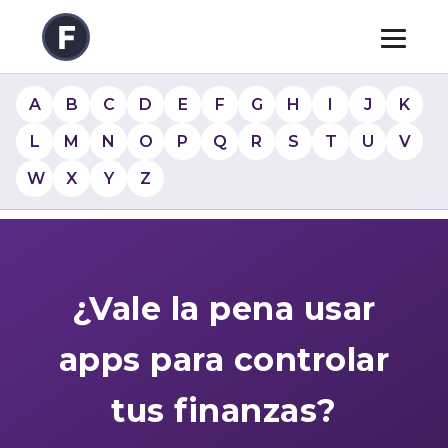
A
B
C
D
E
F
G
H
I
J
K
L
M
N
O
P
Q
R
S
T
U
V
W
X
Y
Z
¿Vale la pena usar
apps para controlar
tus finanzas?