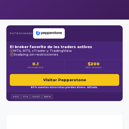
PATROCINADO
El broker favorito de los traders activos
MT4, MT5, cTrader y TradingView
✓
Scalping sin restricciones
✓
0.1
$200
PIP EUR/USD
DEP. MÍNIMO
Visitar Pepperstone
80% cuentas minoristas pierden dinero. Afiliado.
ASIC
FCA
CySEC
BaFin