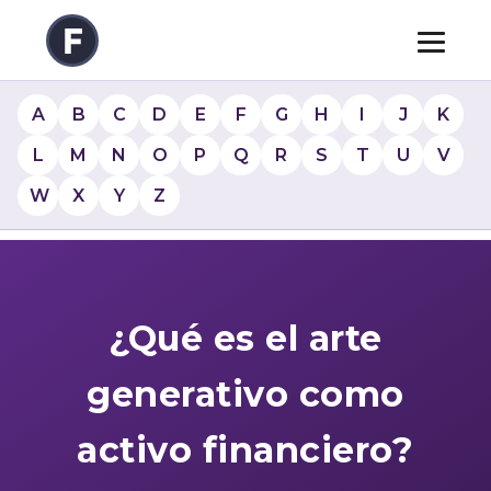
A
B
C
D
E
F
G
H
I
J
K
L
M
N
O
P
Q
R
S
T
U
V
W
X
Y
Z
¿Qué es el arte
generativo como
activo financiero?