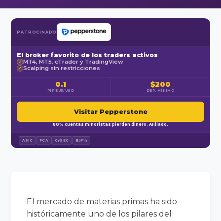
PATROCINADO
El broker favorito de los traders activos
MT4, MT5, cTrader y TradingView
✓
Scalping sin restricciones
✓
0.1
$200
PIP EUR/USD
DEP. MÍNIMO
Visitar Pepperstone
80% cuentas minoristas pierden dinero. Afiliado.
ASIC
FCA
CySEC
BaFin
El mercado de materias primas ha sido
históricamente uno de los pilares del