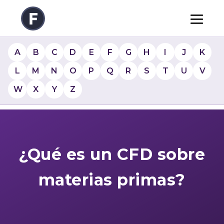
A
B
C
D
E
F
G
H
I
J
K
L
M
N
O
P
Q
R
S
T
U
V
W
X
Y
Z
¿Qué es un CFD sobre
materias primas?