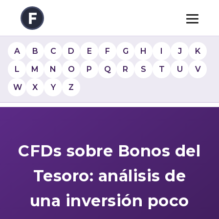
A
B
C
D
E
F
G
H
I
J
K
L
M
N
O
P
Q
R
S
T
U
V
W
X
Y
Z
CFDs sobre Bonos del
Tesoro: análisis de
una inversión poco