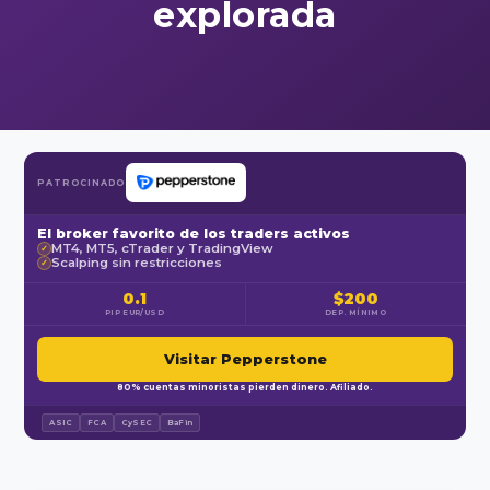
explorada
PATROCINADO
El broker favorito de los traders activos
MT4, MT5, cTrader y TradingView
✓
Scalping sin restricciones
✓
0.1
$200
PIP EUR/USD
DEP. MÍNIMO
Visitar Pepperstone
80% cuentas minoristas pierden dinero. Afiliado.
ASIC
FCA
CySEC
BaFin