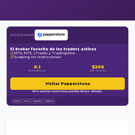
PATROCINADO
El broker favorito de los traders activos
MT4, MT5, cTrader y TradingView
✓
Scalping sin restricciones
✓
0.1
$200
PIP EUR/USD
DEP. MÍNIMO
Visitar Pepperstone
80% cuentas minoristas pierden dinero. Afiliado.
ASIC
FCA
CySEC
BaFin