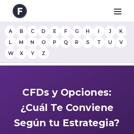
A
B
C
D
E
F
G
H
I
J
K
L
M
N
O
P
Q
R
S
T
U
V
W
X
Y
Z
CFDs y Opciones:
¿Cuál Te Conviene
Según tu Estrategia?