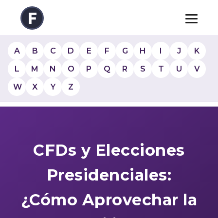
A
B
C
D
E
F
G
H
I
J
K
L
M
N
O
P
Q
R
S
T
U
V
W
X
Y
Z
CFDs y Elecciones
Presidenciales:
¿Cómo Aprovechar la