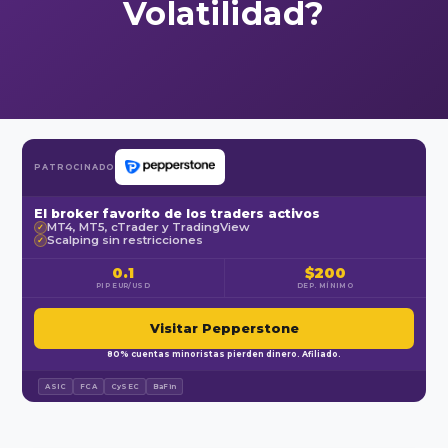
Volatilidad?
PATROCINADO
El broker favorito de los traders activos
MT4, MT5, cTrader y TradingView
✓
Scalping sin restricciones
✓
0.1
$200
PIP EUR/USD
DEP. MÍNIMO
Visitar Pepperstone
80% cuentas minoristas pierden dinero. Afiliado.
ASIC
FCA
CySEC
BaFin