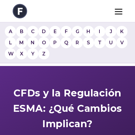
A
B
C
D
E
F
G
H
I
J
K
L
M
N
O
P
Q
R
S
T
U
V
W
X
Y
Z
CFDs y la Regulación
ESMA: ¿Qué Cambios
Implican?