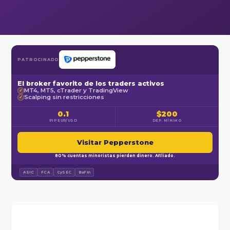
PATROCINADO
El broker favorito de los traders activos
MT4, MT5, cTrader y TradingView
✓
Scalping sin restricciones
✓
0.1
$200
PIP EUR/USD
DEP. MÍNIMO
Visitar Pepperstone
80% cuentas minoristas pierden dinero. Afiliado.
ASIC
FCA
CySEC
BaFin