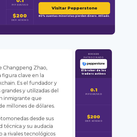
0.1
PIP EUR/USD
Visitar Pepperstone
$200
80% cuentas minoristas pierden dinero. Afiliado.
DEP. MÍNIMO
BROKER
PATROCINADO
 de Changpeng Zhao,
El broker de los
traders activos
figura clave en la
kchain. Es el fundador y
0.1
grandes y utilizadas del
PIP EUR/USD
un inmigrante que
de millones de dólares.
$200
riptomonedas desde sus
DEP. MÍNIMO
d técnica y su audacia
 a rivales tecnológicos