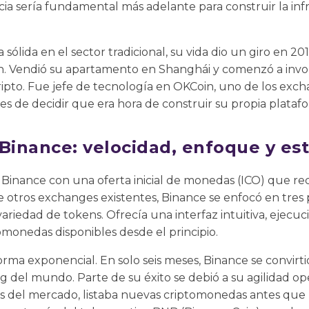
cia sería fundamental más adelante para construir la inf
sólida en el sector tradicional, su vida dio un giro en 
in. Vendió su apartamento en Shanghái y comenzó a invo
pto. Fue jefe de tecnología en OKCoin, uno de los exc
s de decidir que era hora de construir su propia plataf
Binance: velocidad, enfoque y est
ó Binance con una oferta inicial de monedas (ICO) que r
e otros exchanges existentes, Binance se enfocó en tres p
variedad de tokens. Ofrecía una interfaz intuitiva, ejecu
omonedas disponibles desde el principio.
orma exponencial. En solo seis meses, Binance se convirt
del mundo. Parte de su éxito se debió a su agilidad ope
s del mercado, listaba nuevas criptomonedas antes que 