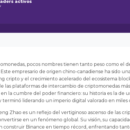
raders activos
w
iptomonedas, pocos nombres tienen tanto peso como el
Este empresario de origen chino-canadiense ha sido una 
ng cripto y el crecimiento acelerado del ecosistema bloc
e las plataformas de intercambio de criptomonedas más 
n la cumbre del poder financiero: su historia es la de 
terminó liderando un imperio digital valorado en miles 
eng Zhao es un reflejo del vertiginoso ascenso de las c
convertirse en un fenómeno global. Su visión, su capacida
n construir Binance en tiempo récord, enfrentando tanto