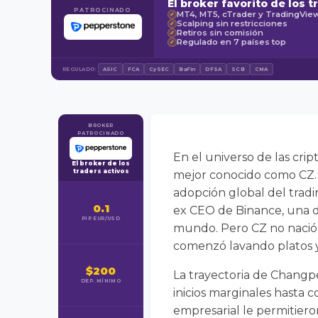
El broker favorito de los t
PATROCINADO
MT4, MT5, cTrader y TradingVie
✓
Scalping sin restricciones
✓
Retiros sin comisión
✓
Regulado en 7 países top
✓
REGULADO:
ASIC
FCA
CySEC
BaFin
DFSA
SCB
CMA
BROKER
PATROCINADO
En el universo de las cr
El broker de los
traders activos
mejor conocido como CZ. 
adopción global del tradi
0.1
ex CEO de Binance, una d
PIP EUR/USD
mundo. Pero CZ no nació e
comenzó lavando platos y 
$200
La trayectoria de Changp
DEP. MÍNIMO
inicios marginales hasta 
empresarial le permitiero