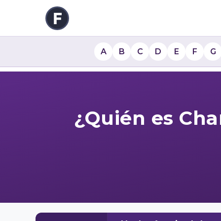
A
B
C
D
E
F
G
¿Quién es Cha