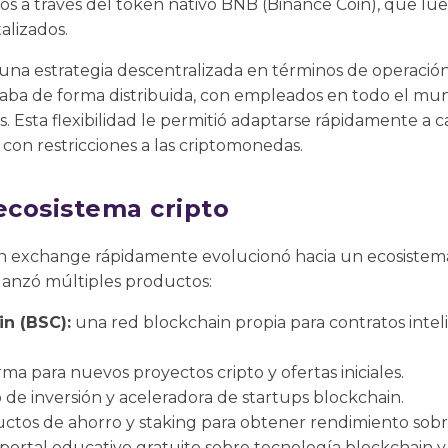
s a través del token nativo BNB (Binance Coin), que lue
alizados.
na estrategia descentralizada en términos de operación
eraba de forma distribuida, con empleados en todo el mun
s. Esta flexibilidad le permitió adaptarse rápidamente a 
 con restricciones a las criptomonedas.
cosistema cripto
exchange rápidamente evolucionó hacia un ecosistema
lanzó múltiples productos:
n (BSC):
una red blockchain propia para contratos intel
ma para nuevos proyectos cripto y ofertas iniciales.
 de inversión y aceleradora de startups blockchain.
ctos de ahorro y staking para obtener rendimiento sob
portal educativo gratuito sobre tecnología blockchain y 