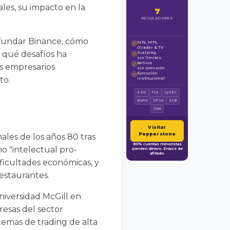
les, su impacto en la
7
REGULADORES
e fundar Binance, cómo
MT4, MT5,
✓
cTrader & TV
y qué desafíos ha
Scalping
✓
sin límites
Retiros
✓
os empresarios
sin comisión
Ejecución
✓
to.
institucional
ASIC
FCA
CySEC
BaFin
DFSA
SCB
CMA
Visitar
Pepperstone
ales de los años 80 tras
80% cuentas minoristas
mo "intelectual pro-
pierden dinero. Enlace de
afiliado.
dificultades económicas, y
estaurantes.
Universidad McGill en
resas del sector
temas de trading de alta