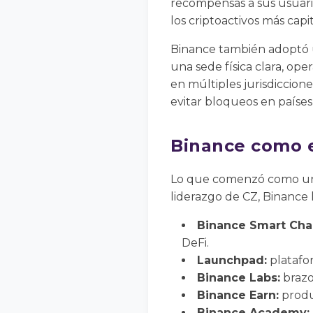
recompensas a sus usuario
los criptoactivos más capit
Binance también adoptó u
una sede física clara, op
en múltiples jurisdiccione
evitar bloqueos en países
Binance como e
Lo que comenzó como un 
liderazgo de CZ, Binance 
Binance Smart Chai
DeFi.
Launchpad:
platafor
Binance Labs:
brazo
Binance Earn:
produ
Binance Academy: