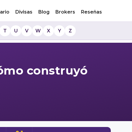
ario
Divisas
Blog
Brokers
Reseñas
T
U
V
W
X
Y
Z
cómo construyó