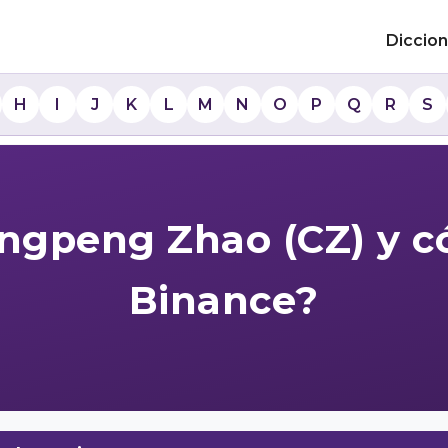
Diccion
H
I
J
K
L
M
N
O
P
Q
R
S
ngpeng Zhao (CZ) y 
Binance?