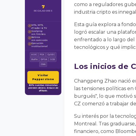
como a reguladores gubern
7
industria cripto es innega
REGULADORES
Esta guía explora a fondo
MT4, MT5,
✓
cTrader & TV
logró escalar una platafo
Scalping
✓
sin límites
Retiros
✓
enfrentado a lo largo de
sin comisión
Ejecución
✓
tecnológicos y qué implica
institucional
ASIC
FCA
CySEC
BaFin
DFSA
SCB
Los inicios de 
CMA
Visitar
Pepperstone
Changpeng Zhao nació en J
80% cuentas minoristas
las tensiones políticas en
pierden dinero. Enlace de
afiliado.
burgués", lo que motivó su
CZ comenzó a trabajar des
Su interés por la tecnolo
Montreal. Tras graduarse,
financiero, como Bloombe