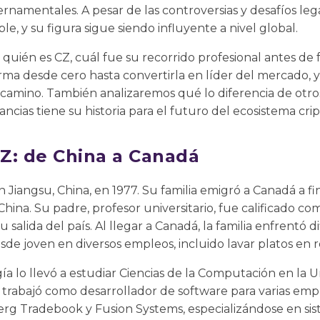
amentales. A pesar de las controversias y desafíos lega
ble, y su figura sigue siendo influyente a nivel global.
 quién es CZ, cuál fue su recorrido profesional antes d
rma desde cero hasta convertirla en líder del mercado, 
l camino. También analizaremos qué lo diferencia de otr
ncias tiene su historia para el futuro del ecosistema crip
CZ: de China a Canadá
iangsu, China, en 1977. Su familia emigró a Canadá a fin
 China. Su padre, profesor universitario, fue calificado co
 salida del país. Al llegar a Canadá, la familia enfrentó 
de joven en diversos empleos, incluido lavar platos en r
gía lo llevó a estudiar Ciencias de la Computación en la 
 trabajó como desarrollador de software para varias emp
rg Tradebook y Fusion Systems, especializándose en sis