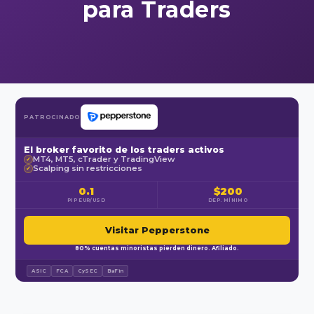
para Traders
PATROCINADO
El broker favorito de los traders activos
MT4, MT5, cTrader y TradingView
✓
Scalping sin restricciones
✓
0.1
$200
PIP EUR/USD
DEP. MÍNIMO
Visitar Pepperstone
80% cuentas minoristas pierden dinero. Afiliado.
ASIC
FCA
CySEC
BaFin