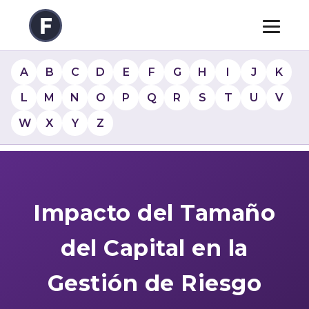
A
B
C
D
E
F
G
H
I
J
K
L
M
N
O
P
Q
R
S
T
U
V
W
X
Y
Z
Impacto del Tamaño
del Capital en la
Gestión de Riesgo