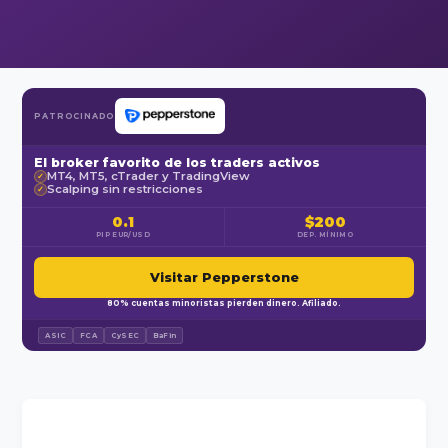
PATROCINADO
El broker favorito de los traders activos
MT4, MT5, cTrader y TradingView
✓
Scalping sin restricciones
✓
0.1
$200
PIP EUR/USD
DEP. MÍNIMO
Visitar Pepperstone
80% cuentas minoristas pierden dinero. Afiliado.
ASIC
FCA
CySEC
BaFin