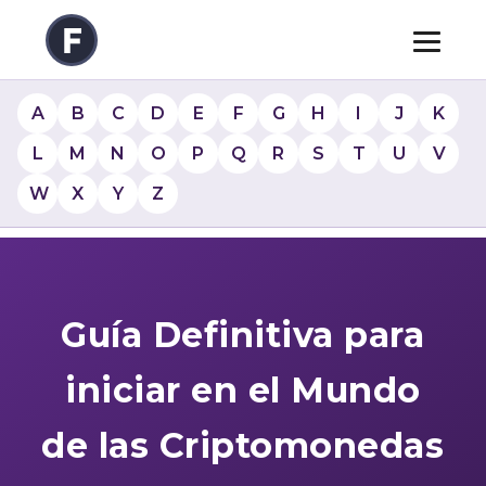
A
B
C
D
E
F
G
H
I
J
K
L
M
N
O
P
Q
R
S
T
U
V
W
X
Y
Z
Guía Definitiva para
iniciar en el Mundo
de las Criptomonedas