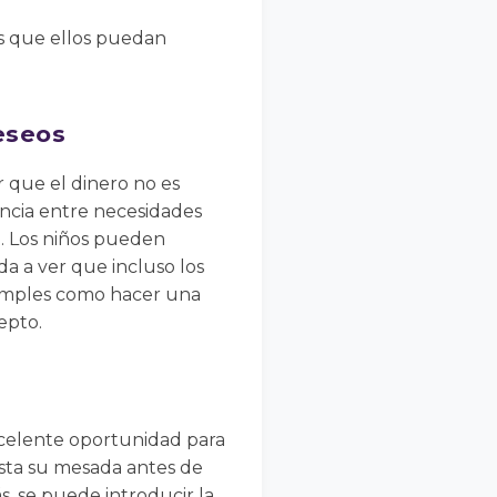
as que ellos puedan
deseos
 que el dinero no es
encia entre necesidades
). Los niños pueden
da a ver que incluso los
simples como hacer una
epto.
xcelente oportunidad para
gasta su mesada antes de
s, se puede introducir la