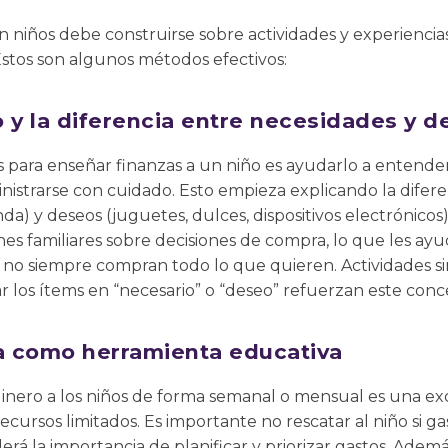
n niños debe construirse sobre actividades y experienci
Estos son algunos métodos efectivos:
ro y la diferencia entre necesidades y 
 para enseñar finanzas a un niño es ayudarlo a entender
nistrarse con cuidado. Esto empieza explicando la difer
nda) y deseos (juguetes, dulces, dispositivos electrónicos
nes familiares sobre decisiones de compra, lo que les ayu
 y no siempre compran todo lo que quieren. Actividades 
car los ítems en “necesario” o “deseo” refuerzan este conc
 como herramienta educativa
 dinero a los niños de forma semanal o mensual es una e
recursos limitados. Es importante no rescatar al niño si 
rá la importancia de planificar y priorizar gastos. Ademá