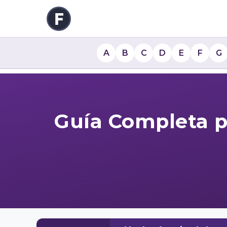
A
B
C
D
E
F
G
Guía Completa p