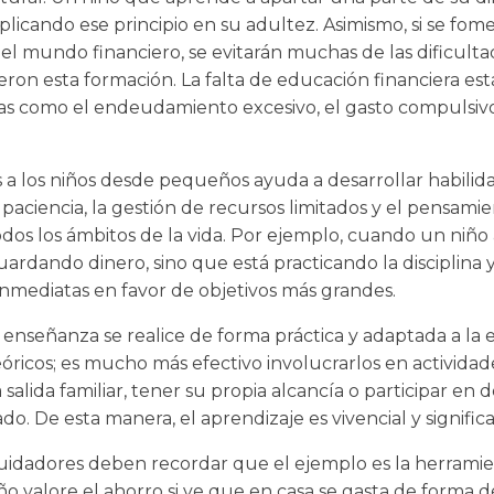
icando ese principio en su adultez. Asimismo, si se fome
l mundo financiero, se evitarán muchas de las dificulta
ron esta formación. La falta de educación financiera es
s como el endeudamiento excesivo, el gasto compulsivo
 a los niños desde pequeños ayuda a desarrollar habilid
la paciencia, la gestión de recursos limitados y el pensami
dos los ámbitos de la vida. Por ejemplo, cuando un niño
uardando dinero, sino que está practicando la disciplina 
inmediatas en favor de objetivos más grandes.
nseñanza se realice de forma práctica y adaptada a la e
óricos; es mucho más efectivo involucrarlos en activida
lida familiar, tener su propia alcancía o participar en d
. De esta manera, el aprendizaje es vivencial y significa
 cuidadores deben recordar que el ejemplo es la herrami
o valore el ahorro si ve que en casa se gasta de forma