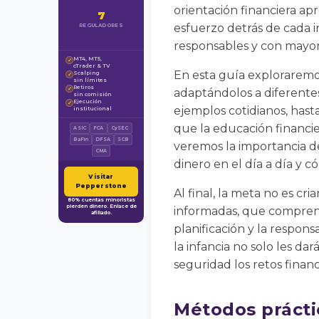
orientación financiera apr
7
esfuerzo detrás de cada i
REGULADORES
responsables y con mayor
MT4, MT5,
✓
cTrader & TV
En esta guía exploraremos
Scalping
✓
sin límites
Retiros
✓
adaptándolos a diferente
sin comisión
Ejecución
✓
ejemplos cotidianos, hast
institucional
que la educación financie
ASIC
FCA
CySEC
BaFin
DFSA
SCB
veremos la importancia de
CMA
dinero en el día a día y 
Visitar
Pepperstone
Al final, la meta no es cr
80% cuentas minoristas
pierden dinero. Enlace de
informadas, que compren
afiliado.
planificación y la respons
la infancia no solo les d
seguridad los retos financ
Métodos prácti