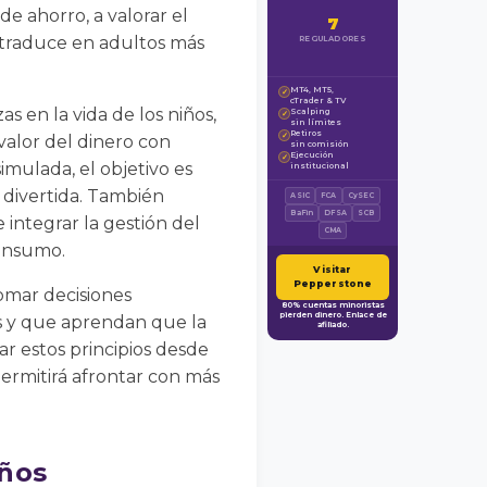
de ahorro, a valorar el
7
e traduce en adultos más
REGULADORES
MT4, MT5,
✓
cTrader & TV
s en la vida de los niños,
Scalping
✓
sin límites
Retiros
✓
valor del dinero con
sin comisión
Ejecución
✓
imulada, el objetivo es
institucional
 divertida. También
ASIC
FCA
CySEC
BaFin
DFSA
SCB
integrar la gestión del
CMA
consumo.
Visitar
Pepperstone
tomar decisiones
80% cuentas minoristas
pierden dinero. Enlace de
s y que aprendan que la
afiliado.
ar estos principios desde
permitirá afrontar con más
iños