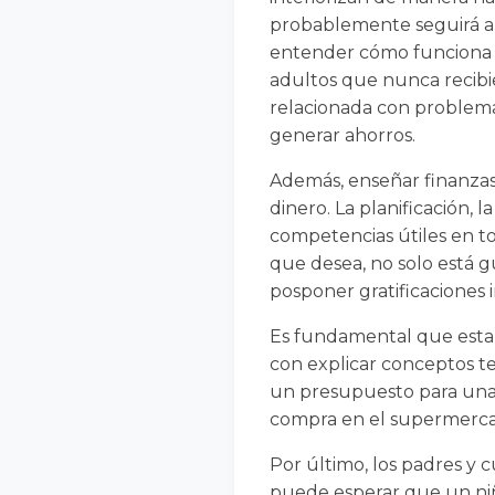
probablemente seguirá apl
entender cómo funciona e
adultos que nunca recibie
relacionada con problema
generar ahorros.
Además, enseñar finanzas
dinero. La planificación, 
competencias útiles en to
que desea, no solo está g
posponer gratificaciones 
Es fundamental que esta e
con explicar conceptos te
un presupuesto para una sa
compra en el supermercado
Por último, los padres y
puede esperar que un niñ