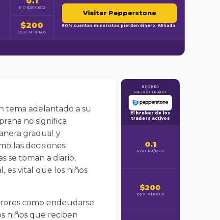
0.1
PIP EUR/USD
Visitar Pepperstone
$200
80% cuentas minoristas pierden dinero. Afiliado.
DEP. MÍNIMO
BROKER
PATROCINADO
n tema adelantado a su
El broker de los
traders activos
prana no significa
anera gradual y
0.1
mo las decisiones
PIP EUR/USD
s se toman a diario,
 es vital que los niños
$200
DEP. MÍNIMO
 errores como endeudarse
los niños que reciben