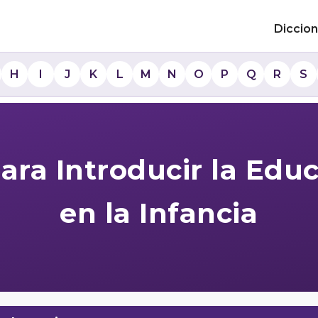
Diccion
H
I
J
K
L
M
N
O
P
Q
R
S
ara Introducir la Educ
en la Infancia