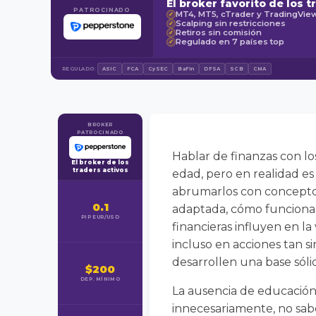
El broker favorito de los t
PATROCINADO
MT4, MT5, cTrader y TradingVie
✓
Scalping sin restricciones
✓
Retiros sin comisión
✓
Regulado en 7 países top
✓
REGULADO:
ASIC
FCA
CySEC
BaFin
DFSA
SCB
CMA
BROKER
PATROCINADO
Hablar de finanzas con l
El broker de los
traders activos
edad, pero en realidad es
abrumarlos con conceptos
0.1
adaptada, cómo funciona e
PIP EUR/USD
financieras influyen en l
incluso en acciones tan si
desarrollen una base sóli
$200
DEP. MÍNIMO
La ausencia de educación 
innecesariamente, no sabe