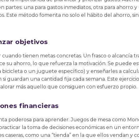
 en partes: una para gastos inmediatos, otra para ahorro y
os. Este método fomenta no solo el hábito del ahorro, s
nzar objetivos
 cuando tienen metas concretas. Un frasco o alcancía t
ce su ahorro, lo que refuerza la motivación. Se puede e
bicicleta o un juguete específico) y enseñarles a calcu
 si guardan una cantidad fija cada semana. Este ejercicio
 valorar más aquello que consiguen con esfuerzo propio.
ones financieras
nta poderosa para aprender. Juegos de mesa como Mono
 practicar la toma de decisiones económicas en un ento
s caseras, como una “tienda” en la que ellos vendan y 