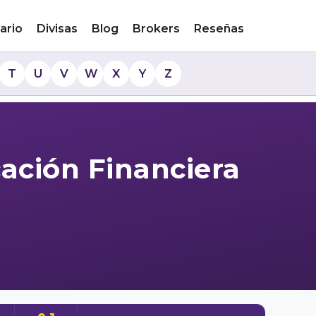
ario
Divisas
Blog
Brokers
Reseñas
T
U
V
W
X
Y
Z
ación Financiera