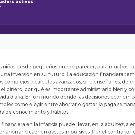
raders activos
w
os niños desde pequeños puede parecer, para muchos, u
 una inversión en su futuro. La educación financiera tem
 complejos o cálculos avanzados, sino enseñarles, de m
l dinero, por qué es importante administrarlo bien y có
a vida diaria. En un mundo donde las decisiones económica
mples como elegir entre ahorrar o gastar la paga semanal,
da de conocimiento y hábitos.
financiera en la infancia puede llevar, en la adultez, a
r ahorrar o caer en gastos impulsivos. Por el contrario, 