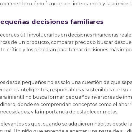
 experimenten cómo funciona el intercambio y la administ
pequeñas decisiones familiares
cen, es útil involucrarlos en decisiones financieras reale
rcas de un producto, comparar precios o buscar descuen
o crítico y los preparan para tomar decisiones más impo
ños desde pequeños no es solo una cuestión de que sepan
siones inteligentes, responsables y sostenibles con su d
iera infantil no busca formar pequeños inversores de inm
 dinero, donde se comprendan conceptos como el ahorro, 
 necesidades, y la importancia de establecer metas.
elevantes es que, cuando se adquieren hábitos desde la i
tural. Un niño que aprende a apartar una parte de su di