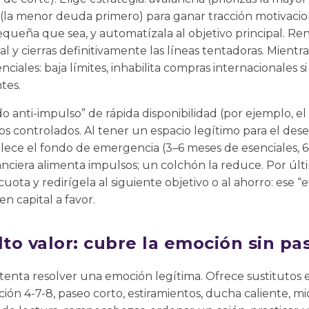
e (la menor deuda primero) para ganar tracción motivacio
equeña que sea, y automatízala al objetivo principal. Ren
tal y cierras definitivamente las líneas tentadoras. Mientr
ciales: baja límites, inhabilita compras internacionales si
tes.
do anti-impulso” de rápida disponibilidad (por ejemplo, e
os controlados. Al tener un espacio legítimo para el dese
talece el fondo de emergencia (3–6 meses de esenciales, 6–
nanciera alimenta impulsos; un colchón la reduce. Por últi
ota y redirígela al siguiente objetivo o al ahorro: ese “
en capital a favor.
lto valor: cubre la emoción sin pa
enta resolver una emoción legítima. Ofrece sustitutos e
ción 4-7-8, paseo corto, estiramientos, ducha caliente, mic