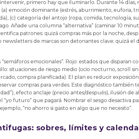
ntervenir, primero hay que iluminarlo. Durante 14 días, 
a) emoción dominante (estrés, aburrimiento, euforia, tris
nda), (c) categoría del antojo (ropa, comida, tecnología, su
go. Añade una columna “alternativa” (caminar 10 minutos
identifica patrones: quizá compras más por la noche, desp
 o newsletters de marcas son detonantes clave; quizá el
 “semáforos emocionales”. Rojo: estados que disparan co
illo: situaciones de riesgo medio (ocio nocturno, scroll si
cado, compra planificada). El plan es reducir exposición 
 reservar compras para verdes. Este diagnóstico también t
idad”), efecto anclaje (precio antes/después), ilusión de 
del “yo futuro” que pagará. Nombrar el sesgo desactiva p
 ejemplo, “no ahorro si gasto en algo que no necesito”.
ifugas: sobres, límites y calenda