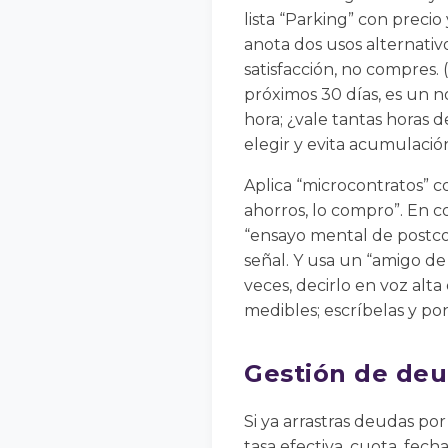
lista “Parking” con precio
anota dos usos alternativ
satisfacción, no compres. 
próximos 30 días, es un no
hora; ¿vale tantas horas d
elegir y evita acumulació
Aplica “microcontratos” co
ahorros, lo compro”. En co
“ensayo mental de postcom
señal. Y usa un “amigo d
veces, decirlo en voz alta
medibles; escríbelas y p
Gestión de deud
Si ya arrastras deudas por
tasa efectiva, cuota, fecha