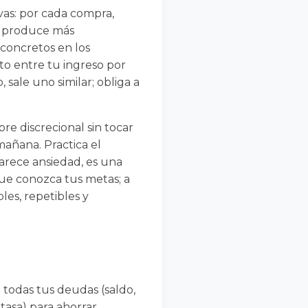
ivas: por cada compra,
te produce más
 concretos en los
eto entre tu ingreso por
 sale uno similar; obliga a
re discrecional sin tocar
 mañana. Practica el
parece ansiedad, es una
ue conozca tus metas; a
les, repetibles y
o
a todas tus deudas (saldo,
 tasa) para ahorrar