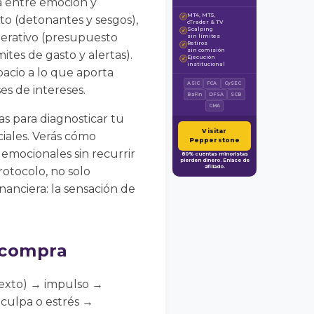
a entre emoción y
MT4, MT5,
o (detonantes y sesgos),
✓
cTrader & TV
Scalping
✓
perativo (presupuesto
sin límites
Retiros
✓
sin comisión
mites de gasto y alertas).
Ejecución
✓
institucional
pacio a lo que aporta
ASIC
FCA
CySEC
es de intereses.
BaFin
DFSA
SCB
CMA
as para diagnosticar tu
Visitar
ciales. Verás cómo
Pepperstone
 emocionales sin recurrir
80% cuentas minoristas
pierden dinero. Enlace de
afiliado.
rotocolo, no solo
nanciera: la sensación de
 compra
texto) → impulso →
 culpa o estrés →