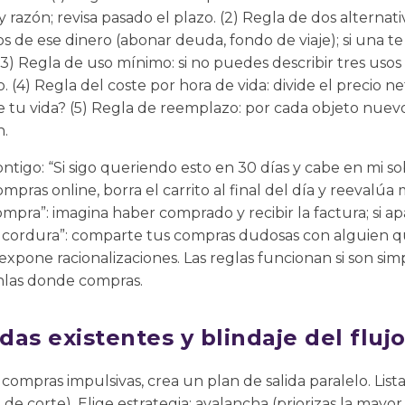
 y razón; revisa pasado el plazo. (2) Regla de dos alternat
os de ese dinero (abonar deuda, fondo de viaje); si una 
(3) Regla de uso mínimo: si no puedes describir tres usos
. (4) Regla del coste por hora de vida: divide el precio n
e tu vida? (5) Regla de reemplazo: por cada objeto nuevo,
n.
ntigo: “Si sigo queriendo esto en 30 días y cabe en mi sob
mpras online, borra el carrito al final del día y reevalúa
pra”: imagina haber comprado y recibir la factura; si a
e cordura”: comparte tus compras dudosas con alguien q
 expone racionalizaciones. Las reglas funcionan si son simp
onlas donde compras.
as existentes y blindaje del fluj
 compras impulsivas, crea un plan de salida paralelo. List
 de corte). Elige estrategia: avalancha (priorizas la mayor