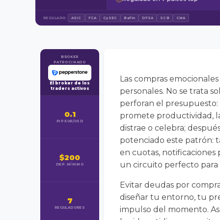
REGULADO:
ASIC
FCA
CySEC
BaFin
DFSA
SCB
CMA
BROKER
PATROCINADO
Las compras emocionales 
El broker de los
traders activos
personales. No se trata s
perforan el presupuesto: 
0.1
promete productividad, la
PIP EUR/USD
distrae o celebra; después
potenciado este patrón: t
en cuotas, notificaciones 
$200
un circuito perfecto para
DEP. MÍNIMO
Evitar deudas por compra
diseñar tu entorno, tu pr
7
impulso del momento. Así 
REGULADORES