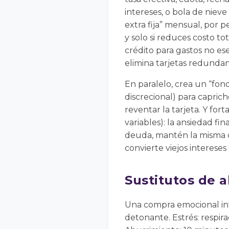
intereses, o bola de niev
extra fija” mensual, por p
y solo si reduces costo to
crédito para gastos no esen
elimina tarjetas redundan
En paralelo, crea un “fon
discrecional) para caprich
reventar la tarjeta. Y for
variables): la ansiedad fi
deuda, mantén la misma cu
convierte viejos intereses 
Sustitutos de a
Una compra emocional int
detonante. Estrés: respira