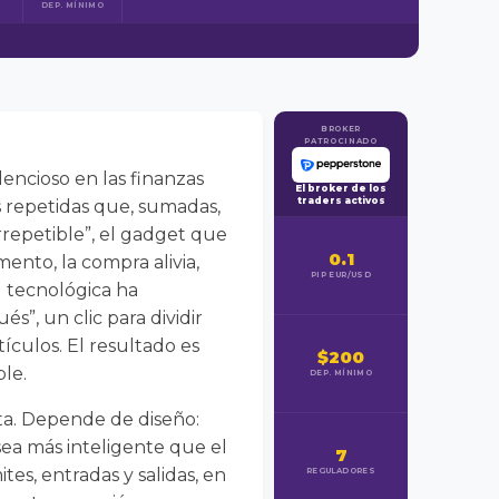
DEP. MÍNIMO
BROKER
PATROCINADO
encioso en las finanzas
El broker de los
traders activos
s repetidas que, sumadas,
rrepetible”, el gadget que
0.1
ento, la compra alivia,
PIP EUR/USD
ad tecnológica ha
”, un clic para dividir
tículos. El resultado es
$200
ble.
DEP. MÍNIMO
ta. Depende de diseño:
sea más inteligente que el
7
es, entradas y salidas, en
REGULADORES