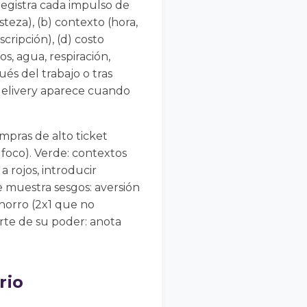
registra cada impulso de
teza), (b) contexto (hora,
scripción), (d) costo
, agua, respiración,
ués del trabajo o tras
 delivery aparece cuando
mpras de alto ticket
n foco). Verde: contextos
a rojos, introducir
e muestra sesgos: aversión
ahorro (2x1 que no
arte de su poder: anota
rio