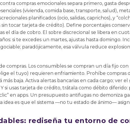
contra compras emocionales separa primero, gasta desp
esenciales (vivienda, comida base, transporte, salud), meta
crecionales planificados (ocio, salidas, caprichos), y “col
 sin tocar tarjeta de crédito). Define porcentajes conservad
s el día de cobro. El sobre discrecional se libera en cuo
ños: si te excedes un martes, ajustas hasta domingo. Inc
gociable; paradójicamente, esa válvula reduce explosion
e compras. Los consumibles se compran un día fijo con l
elige el tuyo) requieren enfriamiento. Prohíbe compra
 más baja. Activa alertas bancarias en cada cargo; ver el
Y si usas tarjeta de crédito, trátala como débito diferido:
lic” en apps. Un presupuesto antifugas no demoniza gast
 La idea es que el sistema —no tu estado de ánimo— asigne
udables: rediseña tu entorno de 