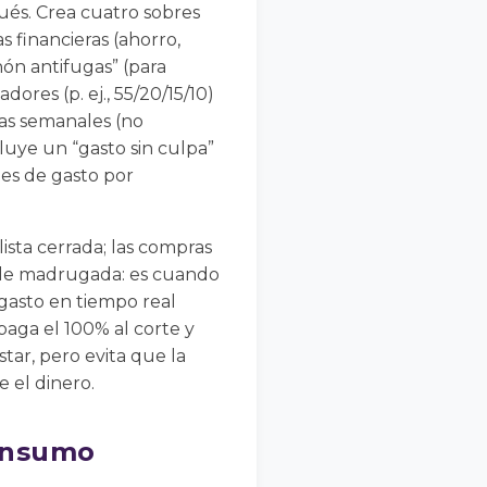
ués. Crea cuatro sobres
s financieras (ahorro,
chón antifugas” (para
ores (p. ej., 55/20/15/10)
tas semanales (no
luye un “gasto sin culpa”
es de gasto por
ista cerrada; las compras
s de madrugada: es cuando
 gasto en tiempo real
 paga el 100% al corte y
ar, pero evita que la
 el dinero.
consumo