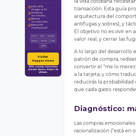
la vida cotidiana necesi
MT4, MT5,
✓
transacción. Esta guía p
cTrader & TV
Scalping
✓
arquitectura del comporta
sin límites
Retiros
✓
sin comisión
antifugas y sobres), y táct
Ejecución
✓
institucional
El objetivo no es vivir en
ASIC
FCA
CySEC
valor real, y cerrar las 
BaFin
DFSA
SCB
CMA
A lo largo del desarrollo 
Visitar
patrón de compra, rediseñ
Pepperstone
convertir el “me lo merezc
80% cuentas minoristas
pierden dinero. Enlace de
afiliado.
a la tarjeta, y cómo tradu
reducirás la probabilidad
que cada gasto responde 
Diagnóstico: m
Las compras emocionales
racionalización (“está en