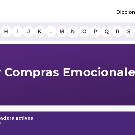
Diccion
H
I
J
K
L
M
N
O
P
Q
R
S
r Compras Emocionale
raders activos
w