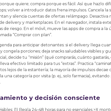
rque quiere; compra porque es fácil. Así que hazlo difíci
ps; volver a introducir datos frena impulsos. Cancela la 
tan y silencia cuentas de ofertas relámpago. Desactiva n
de delivery y marketplaces. En el navegador, instala ex
as de riesgo. En el móvil, mueve las apps de compra a la 
amada “Comprar con plan”.
genda para anticipar detonantes: si el delivery llega cua
y congela porciones; deja snacks saludables visibles y gu
ial, decide tu “misión” (qué comprarás, cuánto gastarás,
, lleva efectivo limitado para tus “extras”. Practica “camin
s lejos de la estantería; la mayoría de impulsos decae co
 una categoría por visita (p. ej., solo farmacia), evitan
.
iamiento y decisión consciente
visibles: (1) Regla 24–48 horas para no esenciales >X mon