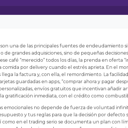
son una de las principales fuentes de endeudamiento sil
olo de grandes adquisiciones, sino de pequeñas decisione
ese café “merecido” todos los días, la prenda en oferta “i
 comida por delivery cuando el estrés aprieta. En el mom
 llega la factura y, con ella, el remordimiento. La facilid
arjetas guardadas en apps, “comprar ahora y pagar después
personalizadas, envíos gratuitos que incentivan añadir ar
 la gratificación inmediata, con el crédito como combusti
s emocionales no depende de fuerza de voluntad infini
esupuesto y tus reglas para que la decisión por defecto 
como en el trading serio se documenta un plan con límit