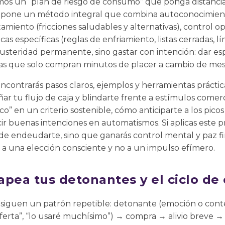
tamos un “plan de riesgo de consumo” que ponga distanci
ropone un método integral que combina autoconocimient
miento (fricciones saludables y alternativas), control o
icas específicas (reglas de enfriamiento, listas cerradas, lí
 austeridad permanente, sino gastar con intención: dar es
fugas que solo compran minutos de placer a cambio de mes
encontrarás pasos claros, ejemplos y herramientas práctic
ar tu flujo de caja y blindarte frente a estímulos comer
o” en un criterio sostenible, cómo anticiparte a los picos
cir buenas intenciones en automatismos. Si aplicas este p
 de endeudarte, sino que ganarás control mental y paz fi
a una elección consciente y no a un impulso efímero.
apea tus detonantes y el ciclo de
 siguen un patrón repetible: detonante (emoción o con
 oferta”, “lo usaré muchísimo”) → compra → alivio breve →