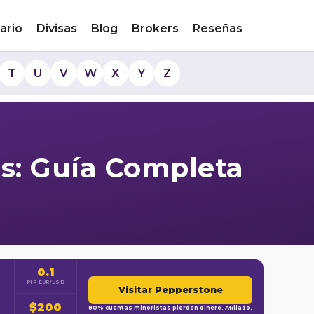
ario
Divisas
Blog
Brokers
Reseñas
T
U
V
W
X
Y
Z
s: Guía Completa
0.1
PIP EUR/USD
Visitar Pepperstone
$200
80% cuentas minoristas pierden dinero. Afiliado.