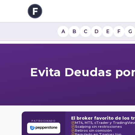
A
B
C
D
E
F
G
Evita Deudas po
El broker favorito de los t
PATROCINADO
MT4, MT5, cTrader y TradingVie
✓
Scalping sin restricciones
✓
Retiros sin comisión
✓
Regulado en 7 países top
✓