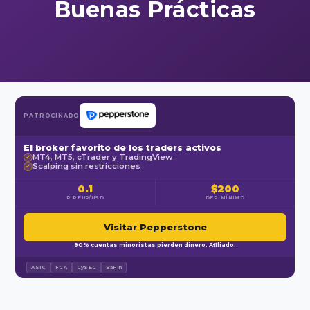
Buenas Prácticas
PATROCINADO
El broker favorito de los traders activos
MT4, MT5, cTrader y TradingView
✓
Scalping sin restricciones
✓
0.1
$200
PIP EUR/USD
DEP. MÍNIMO
Visitar Pepperstone
80% cuentas minoristas pierden dinero. Afiliado.
ASIC
FCA
CySEC
BaFin