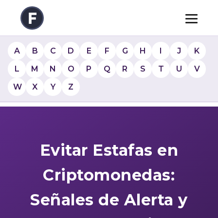
A
B
C
D
E
F
G
H
I
J
K
L
M
N
O
P
Q
R
S
T
U
V
W
X
Y
Z
Evitar Estafas en
Criptomonedas:
Señales de Alerta y