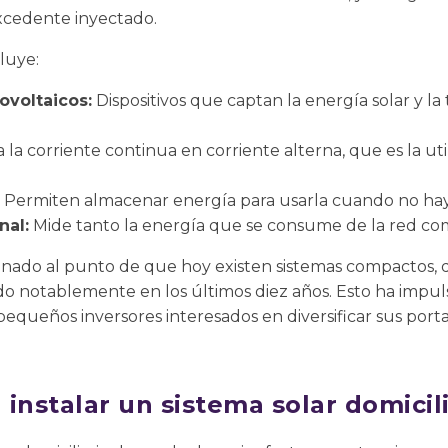
xcedente inyectado.
luye:
ovoltaicos:
Dispositivos que captan la energía solar y l
la corriente continua en corriente alterna, que es la uti
Permiten almacenar energía para usarla cuando no hay 
nal:
Mide tanto la energía que se consume de la red co
nado al punto de que hoy existen sistemas compactos, de 
o notablemente en los últimos diez años. Esto ha impu
equeños inversores interesados en diversificar sus portaf
instalar un sistema solar domicili