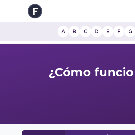
A
B
C
D
E
F
G
¿Cómo funcion