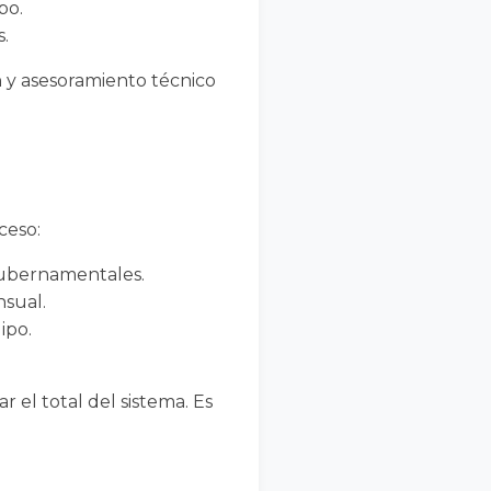
po.
s.
ón y asesoramiento técnico
ceso:
gubernamentales.
nsual.
ipo.
el total del sistema. Es