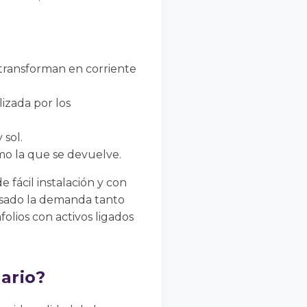
a transforman en corriente
lizada por los
sol.
mo la que se devuelve.
fácil instalación y con
lsado la demanda tanto
olios con activos ligados
ario?