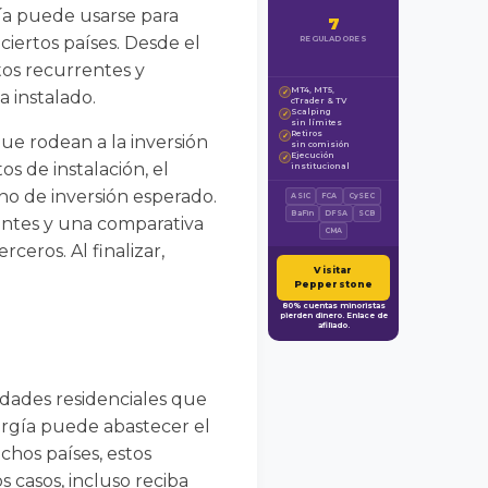
gía puede usarse para
7
ciertos países. Desde el
REGULADORES
tos recurrentes y
MT4, MT5,
 instalado.
✓
cTrader & TV
Scalping
✓
sin límites
Retiros
✓
que rodean a la inversión
sin comisión
Ejecución
✓
os de instalación, el
institucional
rno de inversión esperado.
ASIC
FCA
CySEC
BaFin
DFSA
SCB
entes y una comparativa
CMA
eros. Al finalizar,
Visitar
Pepperstone
80% cuentas minoristas
pierden dinero. Enlace de
afiliado.
iedades residenciales que
nergía puede abastecer el
chos países, estos
 casos, incluso reciba