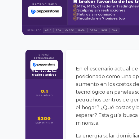
El broker favorito de los t
PATROCINADO
MT4, MT5, cTrader y TradingVie
✓
Scalping sin restricciones
✓
Retiros sin comisión
✓
Regulado en 7 países top
✓
REGULADO:
ASIC
FCA
CySEC
BaFin
DFSA
SCB
CMA
BROKER
PATROCINADO
En el escenario actual de 
El broker de los
traders activos
posicionado como una opc
aumento en los costos de 
0.1
tecnológico en paneles so
PIP EUR/USD
pequeños centros de gene
el hogar? ¿Qué costos y b
esperar? Esta guía busca 
$200
minorista.
DEP. MÍNIMO
La energía solar domicilia