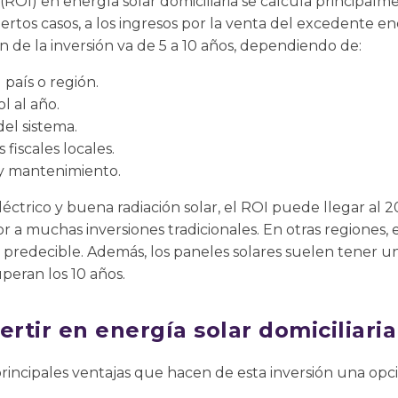
 (ROI) en energía solar domiciliaria se calcula principal
 ciertos casos, a los ingresos por la venta del excedente en
de la inversión va de 5 a 10 años, dependiendo de:
 país o región.
l al año.
del sistema.
 fiscales locales.
 y mantenimiento.
éctrico y buena radiación solar, el ROI puede llegar al 2
r a muchas inversiones tradicionales. En otras regiones, 
predecible. Además, los paneles solares suelen tener una
peran los 10 años.
ertir en energía solar domiciliaria
principales ventajas que hacen de esta inversión una op