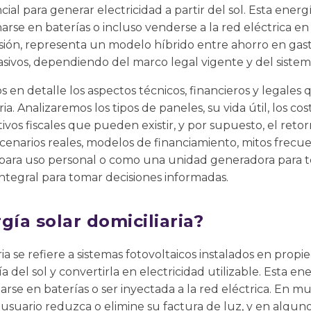
ial para generar electricidad a partir del sol. Esta ener
se en baterías o incluso venderse a la red eléctrica en 
rsión, representa un modelo híbrido entre ahorro en gas
sivos, dependiendo del marco legal vigente y del sistema
 en detalle los aspectos técnicos, financieros y legales 
ia. Analizaremos los tipos de paneles, su vida útil, los cost
ivos fiscales que pueden existir, y por supuesto, el reto
narios reales, modelos de financiamiento, mitos frecu
 para uso personal o como una unidad generadora para terc
ntegral para tomar decisiones informadas.
gía solar domiciliaria?
ria se refiere a sistemas fotovoltaicos instalados en prop
 del sol y convertirla en electricidad utilizable. Esta e
se en baterías o ser inyectada a la red eléctrica. En mu
usuario reduzca o elimine su factura de luz, y en algunos