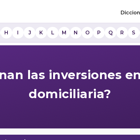
Diccion
H
I
J
K
L
M
N
O
P
Q
R
S
an las inversiones en
domiciliaria?