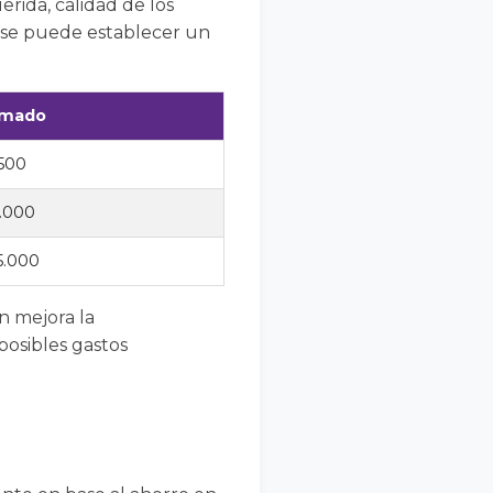
erida, calidad de los
e, se puede establecer un
imado
.500
6.000
5.000
n mejora la
posibles gastos