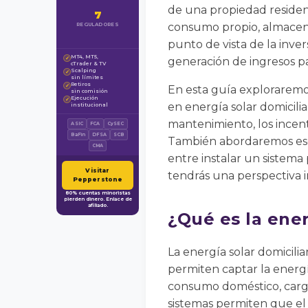
de una propiedad residenc
7
consumo propio, almacenar
REGULADORES
punto de vista de la inve
MT4, MT5,
✓
generación de ingresos pa
cTrader & TV
Scalping
✓
sin límites
Retiros
✓
En esta guía exploraremos
sin comisión
Ejecución
✓
en energía solar domiciliar
institucional
mantenimiento, los incent
ASIC
FCA
CySEC
BaFin
DFSA
SCB
También abordaremos esce
CMA
entre instalar un sistema
Visitar
tendrás una perspectiva i
Pepperstone
80% cuentas minoristas
pierden dinero. Enlace de
afiliado.
¿Qué es la ener
La energía solar domicilia
permiten captar la energía
consumo doméstico, cargar
sistemas permiten que el 