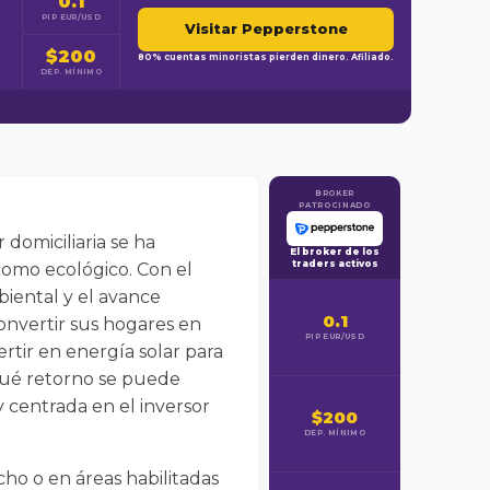
0.1
PIP EUR/USD
Visitar Pepperstone
$200
80% cuentas minoristas pierden dinero. Afiliado.
DEP. MÍNIMO
BROKER
PATROCINADO
 domiciliaria se ha
El broker de los
traders activos
como ecológico. Con el
biental y el avance
0.1
onvertir sus hogares en
PIP EUR/USD
tir en energía solar para
 qué retorno se puede
y centrada en el inversor
$200
DEP. MÍNIMO
echo o en áreas habilitadas