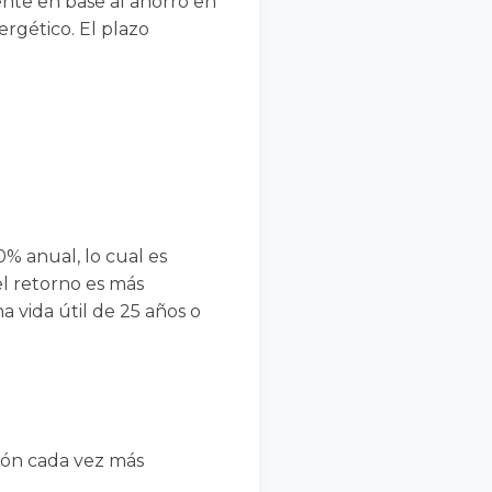
mente en base al ahorro en
ergético. El plazo
0% anual, lo cual es
el retorno es más
 vida útil de 25 años o
ción cada vez más