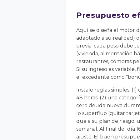
Presupuesto efe
Aquí se diseña el motor 
adaptado a su realidad) o 
previa: cada peso debe te
(vivienda, alimentación bá
restaurantes, compras per
Si su ingreso es variable,
el excedente como “bonus”
Instale reglas simples: (
48 horas; (2) una categor
cero deuda nueva durante 
lo superfluo (quitar tarje
que a su plan de riesgo: u
semanal. Al final del día
ajuste. El buen presupuest