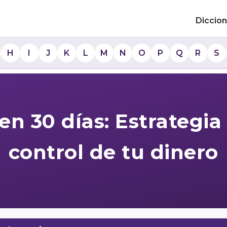
Diccion
H
I
J
K
L
M
N
O
P
Q
R
S
en 30 días: Estrategia
control de tu dinero