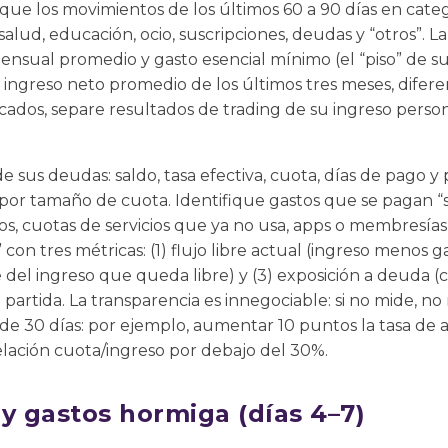
ique los movimientos de los últimos 60 a 90 días en categ
salud, educación, ocio, suscripciones, deudas y “otros”. 
ensual promedio y gasto esencial mínimo (el “piso” de sup
 ingreso neto promedio de los últimos tres meses, difere
rcados, separe resultados de trading de su ingreso perso
e sus deudas: saldo, tasa efectiva, cuota, días de pago y
 por tamaño de cuota. Identifique gastos que se pagan “s
ros, cuotas de servicios que ya no usa, apps o membresías
con tres métricas: (1) flujo libre actual (ingreso menos ga
 del ingreso que queda libre) y (3) exposición a deuda (c
partida. La transparencia es innegociable: si no mide, no
de 30 días: por ejemplo, aumentar 10 puntos la tasa de a
relación cuota/ingreso por debajo del 30%.
y gastos hormiga (días 4–7)