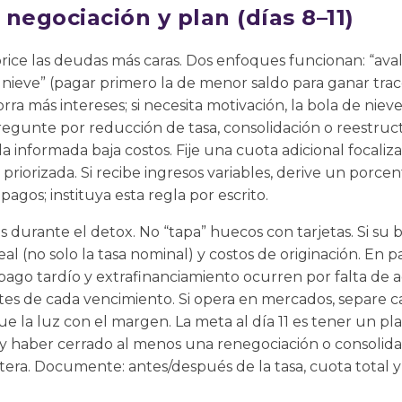
negociación y plan (días 8–11)
orice las deudas más caras. Dos enfoques funcionan: “ava
nieve” (pagar primero la de menor saldo para ganar tracci
rra más intereses; si necesita motivación, la bola de nieve
egunte por reducción de tasa, consolidación o reestruct
 informada baja costos. Fije una cuota adicional focali
iorizada. Si recibe ingresos variables, derive un porcenta
pagos; instituya esta regla por escrito.
os durante el detox. No “tapa” huecos con tarjetas. Si s
l (no solo la tasa nominal) y costos de originación. En p
 pago tardío y extrafinanciamiento ocurren por falta de
ntes de cada vencimiento. Si opera en mercados, separe ca
ue la luz con el margen. La meta al día 11 es tener un pl
 y haber cerrado al menos una renegociación o consolid
era. Documente: antes/después de la tasa, cuota total y