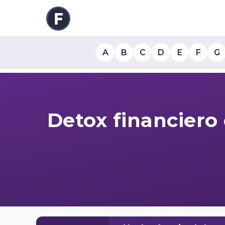
A
B
C
D
E
F
G
Detox financiero 