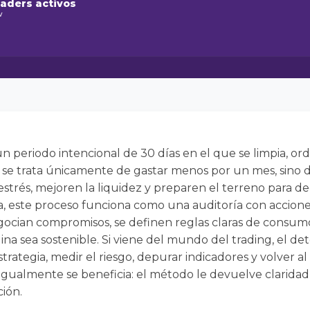
raders activos
w
un periodo intencional de 30 días en el que se limpia, o
o se trata únicamente de gastar menos por un mes, sino 
strés, mejoren la liquidez y preparen el terreno para de
ica, este proceso funciona como una auditoría con accion
egocian compromisos, se definen reglas claras de consumo
lina sea sostenible. Si viene del mundo del trading, el de
estrategia, medir el riesgo, depurar indicadores y volver
 igualmente se beneficia: el método le devuelve claridad
ción.