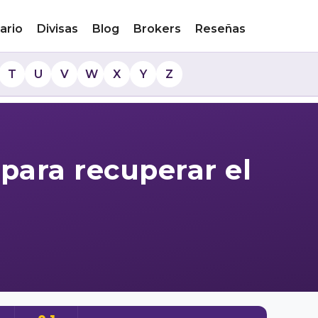
ario
Divisas
Blog
Brokers
Reseñas
T
U
V
W
X
Y
Z
 para recuperar el