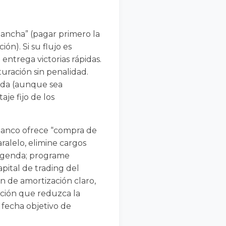
lancha” (pagar primero la
ón). Si su flujo es
 entrega victorias rápidas.
uración sin penalidad.
zada (aunque sea
je fijo de los
u banco ofrece “compra de
aralelo, elimine cargos
 agenda; programe
pital de trading del
an de amortización claro,
ación que reduzca la
 fecha objetivo de