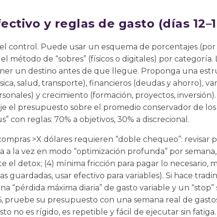
ctivo y reglas de gasto (días 12–1
del control. Puede usar un esquema de porcentajes (por
el método de “sobres” (físicos o digitales) por categoría. 
ner un destino antes de que llegue. Proponga una estru
sica, salud, transporte), financieros (deudas y ahorro), va
sonales) y crecimiento (formación, proyectos, inversión)
 fije el presupuesto sobre el promedio conservador de los
 con reglas: 70% a objetivos, 30% a discrecional.
1) compras >X dólares requieren “doble chequeo”: revisar
ía a la vez en modo “optimización profunda” por semana, 
el detox; (4) mínima fricción para pagar lo necesario, m
tas guardadas, usar efectivo para variables). Si hace tradi
na “pérdida máxima diaria” de gasto variable y un “stop” 
 16, pruebe su presupuesto con una semana real de gastos
o no es rígido, es repetible y fácil de ejecutar sin fatiga.