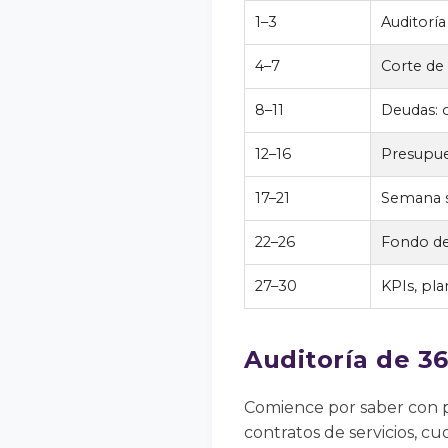
1–3
Auditoría
4–7
Corte de
8–11
Deudas: 
12–16
Presupue
17–21
Semana s
22–26
Fondo de
27–30
KPIs, pl
Auditoría de 36
Comience por saber con pr
contratos de servicios, c