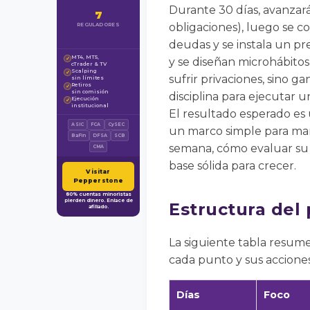
Durante 30 días, avanzará
7
obligaciones), luego se co
REGULADORES
deudas y se instala un pr
MT4, MT5,
✓
y se diseñan microhábitos
cTrader & TV
Scalping
✓
sufrir privaciones, sino g
sin límites
Retiros
✓
sin comisión
disciplina para ejecutar u
Ejecución
✓
institucional
El resultado esperado es 
ASIC
FCA
CySEC
un marco simple para man
BaFin
DFSA
SCB
semana, cómo evaluar su p
CMA
base sólida para crecer.
Visitar
Pepperstone
80% cuentas minoristas
pierden dinero. Enlace de
Estructura del 
afiliado.
La siguiente tabla resume
cada punto y sus accion
Días
Foco