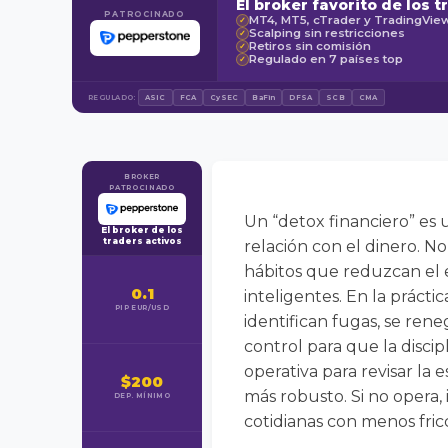
El broker favorito de los t
PATROCINADO
MT4, MT5, cTrader y TradingVie
✓
Scalping sin restricciones
✓
Retiros sin comisión
✓
Regulado en 7 países top
✓
REGULADO:
ASIC
FCA
CySEC
BaFin
DFSA
SCB
CMA
BROKER
PATROCINADO
Un “detox financiero” es 
El broker de los
traders activos
relación con el dinero. N
hábitos que reduzcan el e
0.1
inteligentes. En la práct
PIP EUR/USD
identifican fugas, se ren
control para que la discip
operativa para revisar la 
$200
más robusto. Si no opera,
DEP. MÍNIMO
cotidianas con menos fric