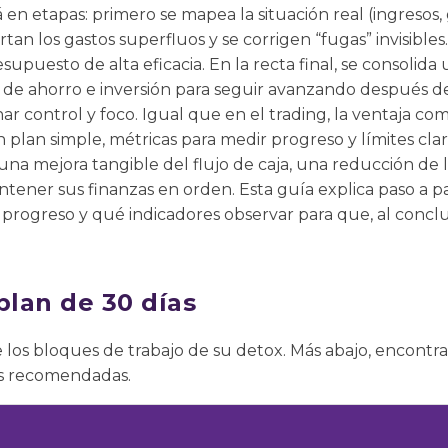
 en etapas: primero se mapea la situación real (ingresos,
rtan los gastos superfluos y se corrigen “fugas” invisible
esupuesto de alta eficacia. En la recta final, se consoli
 de ahorro e inversión para seguir avanzando después del
anar control y foco. Igual que en el trading, la ventaja co
n plan simple, métricas para medir progreso y límites clar
una mejora tangible del flujo de caja, una reducción de l
tener sus finanzas en orden. Esta guía explica paso a 
rogreso y qué indicadores observar para que, al conclui
plan de 30 días
 los bloques de trabajo de su detox. Más abajo, encontra
es recomendadas.