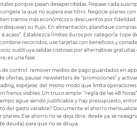
etales porque pasan desapercibidas. Repase cada suscrip
congele la que no supera ese filtro. Negocie planes con 
iten tramos más económicos o descuentos por fidelidad
ordisquean su flujo. En alimentación, planifique compras
or si acaso”. Establezca límites duros por categoría: tope d
 combine recorridos, use tarjetas con beneficios y consid
 ocio, sustituya salidas costosas por alternativas gratuita
re, es una fase.
de control: remover medios de pago guardados en apps 
 de ofertas, pausar newsletters de “promociones” y activa
trading, espéjese: del mismo modo que limita operaciones 
on frenos visibles. Un truco simple: “regla de las 48 hora
tiempo sigue siendo justificable y hay presupuesto, enton
ortó del gasto variable? Documente el ahorro mensualiza
 planes. Ese ahorro no se deja libre: desde ya, se reasign
e deuda) para que no se diluya.