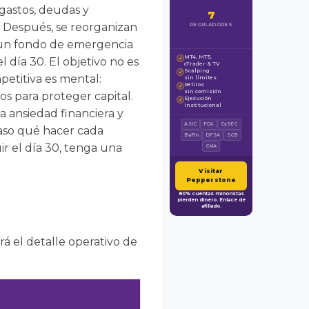
 gastos, deudas y
7
s. Después, se reorganizan
REGULADORES
da un fondo de emergencia
MT4, MT5,
 día 30. El objetivo no es
✓
cTrader & TV
Scalping
✓
mpetitiva es mental:
sin límites
Retiros
✓
sin comisión
os para proteger capital.
Ejecución
✓
institucional
a ansiedad financiera y
ASIC
FCA
CySEC
paso qué hacer cada
BaFin
DFSA
SCB
r el día 30, tenga una
CMA
Visitar
Pepperstone
80% cuentas minoristas
pierden dinero. Enlace de
afiliado.
rá el detalle operativo de