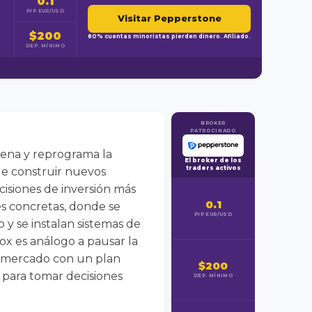
0.1
PIP EUR/USD
Visitar Pepperstone
$200
80% cuentas minoristas pierden dinero. Afiliado.
DEP. MÍNIMO
BROKER
PATROCINADO
rdena y reprograma la
El broker de los
traders activos
de construir nuevos
cisiones de inversión más
0.1
es concretas, donde se
PIP EUR/USD
 y se instalan sistemas de
tox es análogo a pausar la
 al mercado con un plan
$200
 para tomar decisiones
DEP. MÍNIMO