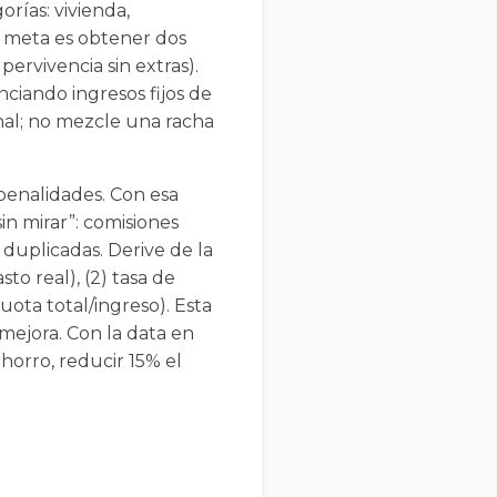
orías: vivienda,
La meta es obtener dos
ervivencia sin extras).
nciando ingresos fijos de
nal; no mezcle una racha
 penalidades. Con esa
in mirar”: comisiones
 duplicadas. Derive de la
sto real), (2) tasa de
uota total/ingreso). Esta
 mejora. Con la data en
horro, reducir 15% el