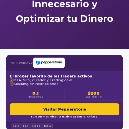
Innecesario y
Optimizar tu Dinero
PATROCINADO
El broker favorito de los traders activos
MT4, MT5, cTrader y TradingView
✓
Scalping sin restricciones
✓
0.1
$200
PIP EUR/USD
DEP. MÍNIMO
Visitar Pepperstone
80% cuentas minoristas pierden dinero. Afiliado.
ASIC
FCA
CySEC
BaFin