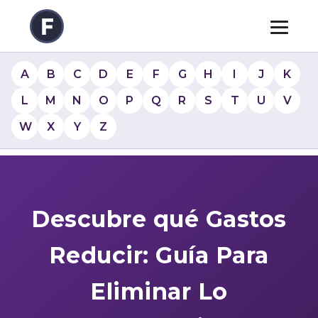
A
B
C
D
E
F
G
H
I
J
K
L
M
N
O
P
Q
R
S
T
U
V
W
X
Y
Z
Descubre qué Gastos
Reducir: Guía Para
Eliminar Lo