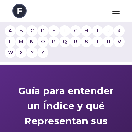
A
B
C
D
E
F
G
H
I
J
K
L
M
N
O
P
Q
R
S
T
U
V
W
X
Y
Z
Guía para entender
un Índice y qué
Representan sus