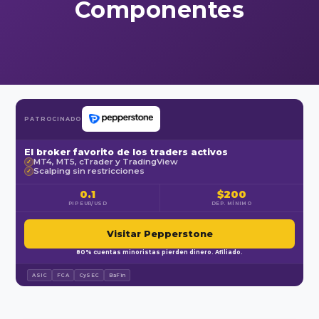
Componentes
PATROCINADO
El broker favorito de los traders activos
MT4, MT5, cTrader y TradingView
✓
Scalping sin restricciones
✓
0.1
$200
PIP EUR/USD
DEP. MÍNIMO
Visitar Pepperstone
80% cuentas minoristas pierden dinero. Afiliado.
ASIC
FCA
CySEC
BaFin