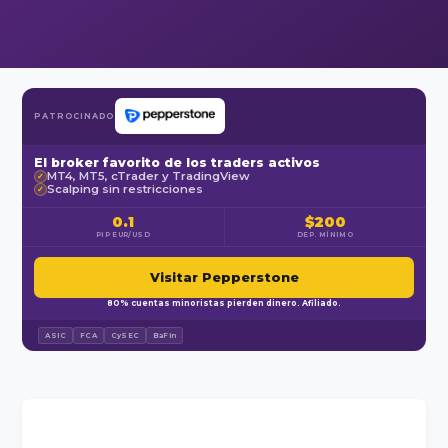
PATROCINADO
El broker favorito de los traders activos
MT4, MT5, cTrader y TradingView
✓
Scalping sin restricciones
✓
0.1
$200
PIP EUR/USD
DEP. MÍNIMO
Visitar Pepperstone
80% cuentas minoristas pierden dinero. Afiliado.
ASIC
FCA
CySEC
BaFin