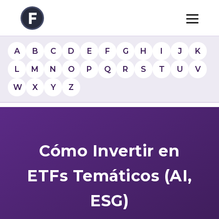
A
B
C
D
E
F
G
H
I
J
K
L
M
N
O
P
Q
R
S
T
U
V
W
X
Y
Z
Cómo Invertir en
ETFs Temáticos (AI,
ESG)