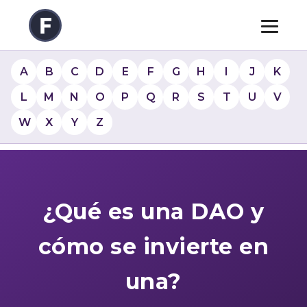
A
B
C
D
E
F
G
H
I
J
K
L
M
N
O
P
Q
R
S
T
U
V
W
X
Y
Z
¿Qué es una DAO y
cómo se invierte en
una?