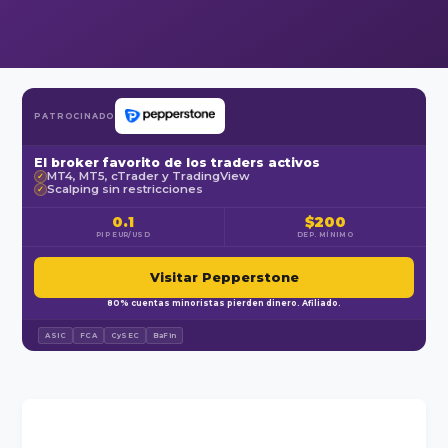
PATROCINADO
El broker favorito de los traders activos
MT4, MT5, cTrader y TradingView
✓
Scalping sin restricciones
✓
0.1
$200
PIP EUR/USD
DEP. MÍNIMO
Visitar Pepperstone
80% cuentas minoristas pierden dinero. Afiliado.
ASIC
FCA
CySEC
BaFin