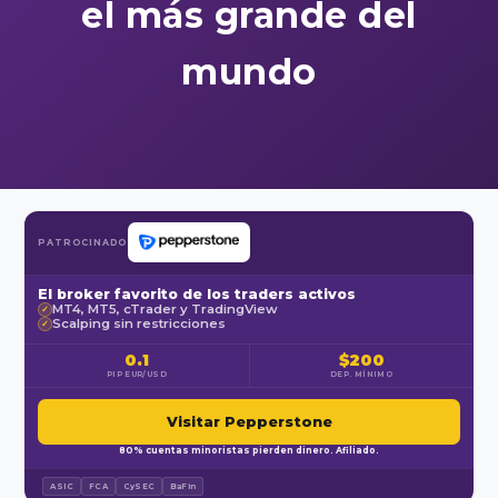
el más grande del
mundo
PATROCINADO
El broker favorito de los traders activos
MT4, MT5, cTrader y TradingView
✓
Scalping sin restricciones
✓
0.1
$200
PIP EUR/USD
DEP. MÍNIMO
Visitar Pepperstone
80% cuentas minoristas pierden dinero. Afiliado.
ASIC
FCA
CySEC
BaFin