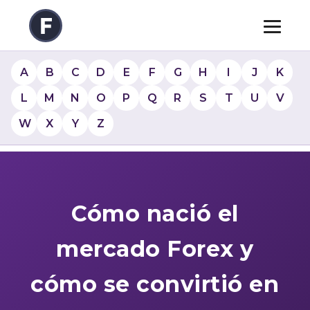
A
B
C
D
E
F
G
H
I
J
K
L
M
N
O
P
Q
R
S
T
U
V
W
X
Y
Z
Cómo nació el
mercado Forex y
cómo se convirtió en