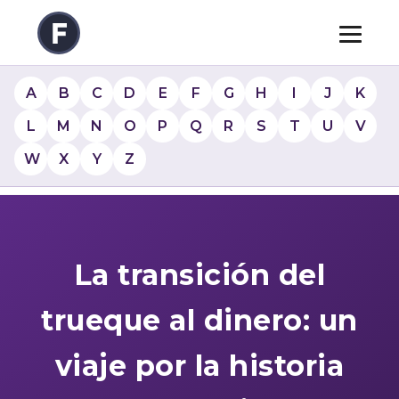
A
B
C
D
E
F
G
H
I
J
K
L
M
N
O
P
Q
R
S
T
U
V
W
X
Y
Z
La transición del
trueque al dinero: un
viaje por la historia