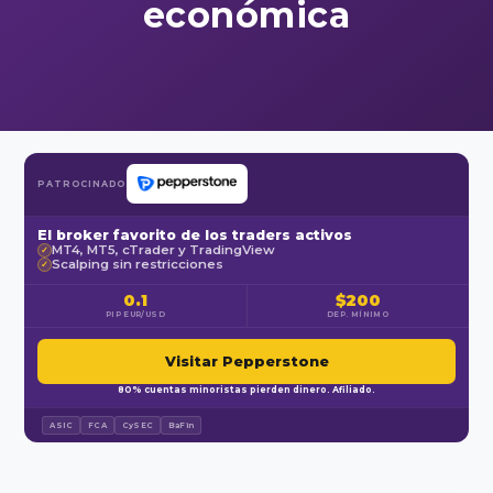
económica
PATROCINADO
El broker favorito de los traders activos
MT4, MT5, cTrader y TradingView
✓
Scalping sin restricciones
✓
0.1
$200
PIP EUR/USD
DEP. MÍNIMO
Visitar Pepperstone
80% cuentas minoristas pierden dinero. Afiliado.
ASIC
FCA
CySEC
BaFin