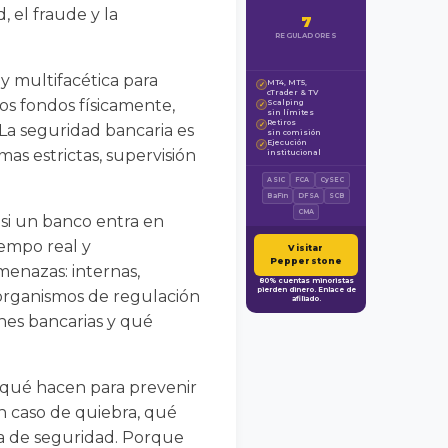
, el fraude y la
7
REGULADORES
y multifacética para
MT4, MT5,
✓
cTrader & TV
los fondos físicamente,
Scalping
✓
sin límites
Retiros
✓
 La seguridad bancaria es
sin comisión
Ejecución
✓
s estrictas, supervisión
institucional
ASIC
FCA
CySEC
BaFin
DFSA
SCB
CMA
 si un banco entra en
iempo real y
Visitar
Pepperstone
menazas: internas,
80% cuentas minoristas
pierden dinero. Enlace de
 organismos de regulación
afiliado.
ones bancarias y qué
 qué hacen para prevenir
n caso de quiebra, qué
na de seguridad. Porque