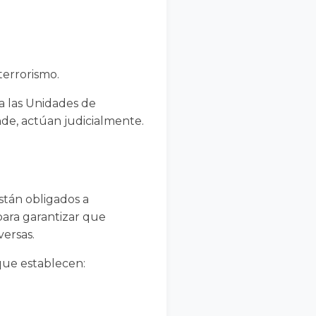
terrorismo.
a las Unidades de
nde, actúan judicialmente.
stán obligados a
para garantizar que
versas.
 que establecen: