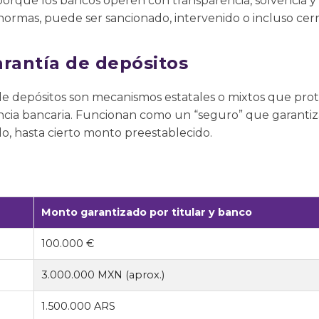
 porque los bancos operen con transparencia, solvencia y 
normas, puede ser sancionado, intervenido o incluso cerr
arantía de depósitos
de depósitos son mecanismos estatales o mixtos que prot
ncia bancaria. Funcionan como un “seguro” que garantiza
do, hasta cierto monto preestablecido.
Monto garantizado por titular y banco
100.000 €
3.000.000 MXN (aprox.)
1.500.000 ARS