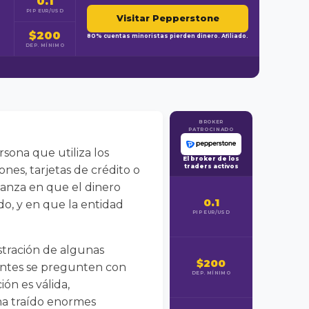
0.1
PIP EUR/USD
Visitar Pepperstone
$200
80% cuentas minoristas pierden dinero. Afiliado.
DEP. MÍNIMO
BROKER
PATROCINADO
sona que utiliza los
El broker de los
traders activos
nes, tarjetas de crédito o
ianza en que el dinero
0.1
do, y en que la entidad
PIP EUR/USD
nistración de algunas
$200
lientes se pregunten con
DEP. MÍNIMO
ón es válida,
 ha traído enormes