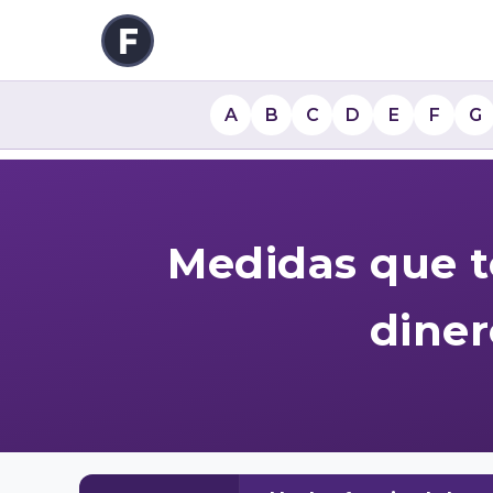
A
B
C
D
E
F
G
Medidas que t
diner