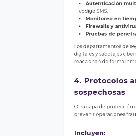
Autenticación mult
código SMS.
Monitoreo en tiemp
Firewalls y antivir
Pruebas de penetra
Los departamentos de seg
digitales y sabotajes cib
reaccionan de forma inm
4. Protocolos 
sospechosas
Otra capa de protección c
prevenir operaciones fra
Incluyen: