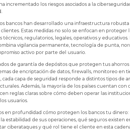
ha incrementado los riesgos asociados a la ciberseguridad
.
os bancos han desarrollado una infraestructura robusta 
 clientes. Estas medidas no solo se enfocan en proteger 
técnicos, regulatorios, legales, operativos y educativos.
mbina vigilancia permanente, tecnología de punta, norma
omiso activo por parte del usuario.
ndos de garantía de depósitos que protegen tus ahorros
stemas de encriptación de datos, firewalls, monitoreo en t
, cada capa de seguridad responde a distintos tipos de a
ructurales. Además, la mayoría de los países cuentan con
cen reglas claras sobre cómo deben operar las instituci
los usuarios.
os en profundidad cómo protegen los bancos tu dinero:
la estabilidad de sus operaciones, qué seguros existen e
tar ciberataques y qué rol tiene el cliente en esta cade