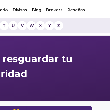
ario
Divisas
Blog
Brokers
Reseñas
T
U
V
W
X
Y
Z
 resguardar tu
uridad