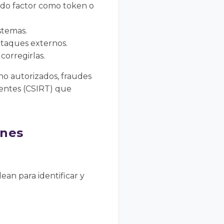
ndo factor como token o
stemas.
ataques externos.
corregirlas.
no autorizados, fraudes
dentes (CSIRT) que
ones
an para identificar y