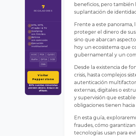
beneficios, pero también 
7
suplantación de identidad
REGULADORES
Frente a este panorama, l
MT4, MT5,
✓
cTrader & TV
proteger el dinero de sus
Scalping
✓
sin límites
Retiros
✓
sino que abarcan aspectos 
sin comisión
Ejecución
✓
hoy un ecosistema que co
institucional
gubernamental y un compr
ASIC
FCA
CySEC
BaFin
DFSA
SCB
CMA
Desde la existencia de fo
crisis, hasta complejos si
Visitar
Pepperstone
autenticación multifactor
80% cuentas minoristas
pierden dinero. Enlace de
externas, digitales o est
afiliado.
y supervisión que estable
obligaciones tienen hacia 
En esta guía, explorarem
fraudes, cómo garantizan 
tecnologías usan para evi