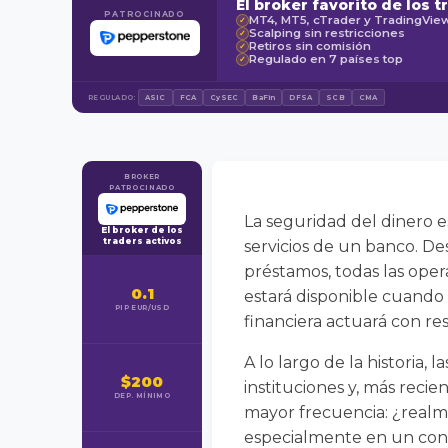
El broker favorito de los t
PATROCINADO
MT4, MT5, cTrader y TradingVie
✓
Scalping sin restricciones
✓
Retiros sin comisión
✓
Regulado en 7 países top
✓
REGULADO:
ASIC
FCA
CySEC
BaFin
DFSA
SCB
CMA
BROKER
PATROCINADO
La seguridad del dinero e
El broker de los
traders activos
servicios de un banco. Des
préstamos, todas las oper
0.1
estará disponible cuando 
PIP EUR/USD
financiera actuará con re
A lo largo de la historia, 
$200
instituciones y, más reci
DEP. MÍNIMO
mayor frecuencia: ¿realm
especialmente en un conte