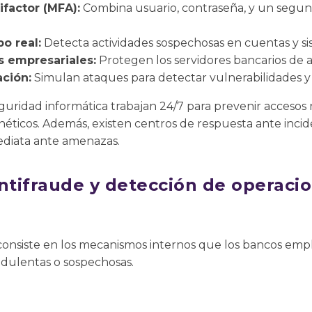
ifactor (MFA):
Combina usuario, contraseña, y un segu
o real:
Detecta actividades sospechosas en cuentas y si
us empresariales:
Protegen los servidores bancarios de 
ción:
Simulan ataques para detectar vulnerabilidades y 
uridad informática trabajan 24/7 para prevenir accesos 
ernéticos. Además, existen centros de respuesta ante inci
ediata ante amenazas.
antifraude y detección de operaci
onsiste en los mecanismos internos que los bancos emple
udulentas o sospechosas.