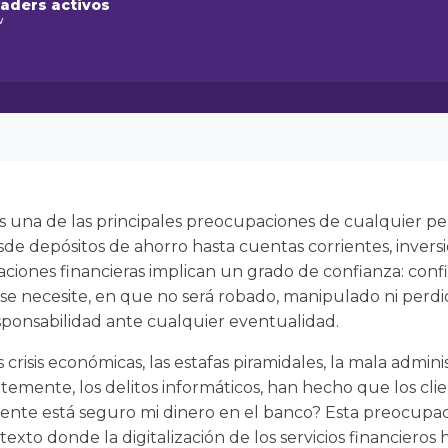
raders activos
w
s una de las principales preocupaciones de cualquier per
de depósitos de ahorro hasta cuentas corrientes, inversio
aciones financieras implican un grado de confianza: conf
se necesite, en que no será robado, manipulado ni perdi
sponsabilidad ante cualquier eventualidad.
las crisis económicas, las estafas piramidales, la mala admi
entemente, los delitos informáticos, han hecho que los c
ente está seguro mi dinero en el banco? Esta preocupaci
xto donde la digitalización de los servicios financieros