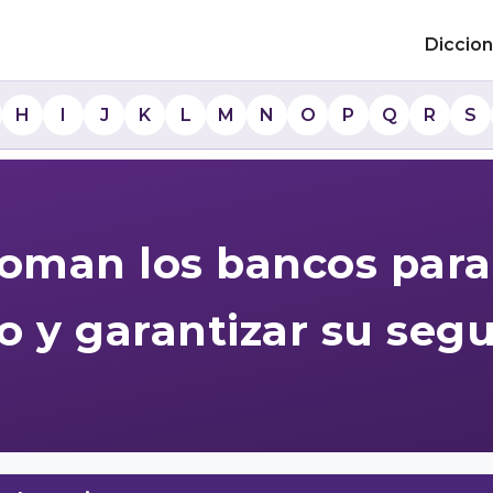
Diccion
H
I
J
K
L
M
N
O
P
Q
R
S
oman los bancos para
o y garantizar su seg