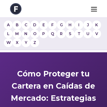
A
B
C
D
E
F
G
H
I
J
K
L
M
N
O
P
Q
R
S
T
U
V
W
X
Y
Z
Cómo Proteger tu
Cartera en Caídas de
Mercado: Estrategias