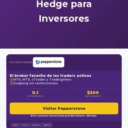
Hedge para
Inversores
PATROCINADO
El broker favorito de los traders activos
MT4, MT5, cTrader y TradingView
✓
Scalping sin restricciones
✓
0.1
$200
PIP EUR/USD
DEP. MÍNIMO
Visitar Pepperstone
80% cuentas minoristas pierden dinero. Afiliado.
ASIC
FCA
CySEC
BaFin