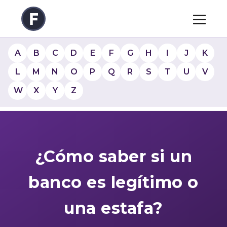
A
B
C
D
E
F
G
H
I
J
K
L
M
N
O
P
Q
R
S
T
U
V
W
X
Y
Z
¿Cómo saber si un
banco es legítimo o
una estafa?