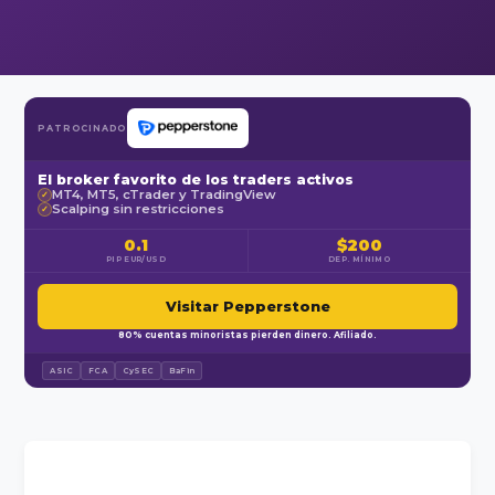
PATROCINADO
El broker favorito de los traders activos
MT4, MT5, cTrader y TradingView
✓
Scalping sin restricciones
✓
0.1
$200
PIP EUR/USD
DEP. MÍNIMO
Visitar Pepperstone
80% cuentas minoristas pierden dinero. Afiliado.
ASIC
FCA
CySEC
BaFin