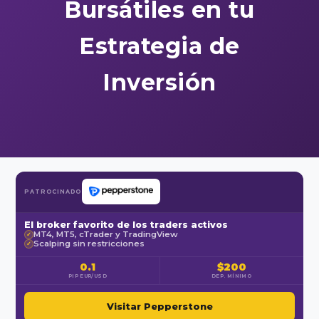
Bursátiles en tu
Estrategia de
Inversión
PATROCINADO
El broker favorito de los traders activos
MT4, MT5, cTrader y TradingView
✓
Scalping sin restricciones
✓
0.1
$200
PIP EUR/USD
DEP. MÍNIMO
Visitar Pepperstone