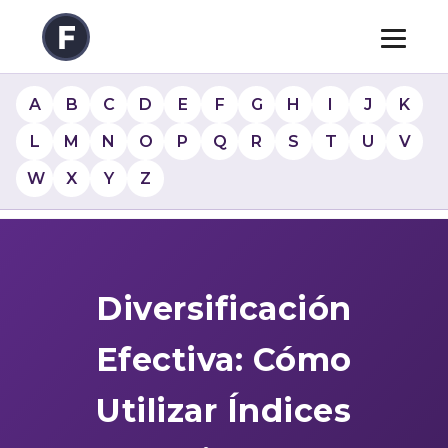
A
B
C
D
E
F
G
H
I
J
K
L
M
N
O
P
Q
R
S
T
U
V
W
X
Y
Z
Diversificación
Efectiva: Cómo
Utilizar Índices