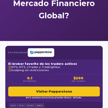
Mercado Financiero
Global?
PATROCINADO
El broker favorito de los traders activos
MT4, MT5, cTrader y TradingView
✓
Scalping sin restricciones
✓
0.1
$200
PIP EUR/USD
DEP. MÍNIMO
Visitar Pepperstone
80% cuentas minoristas pierden dinero. Afiliado.
ASIC
FCA
CySEC
BaFin