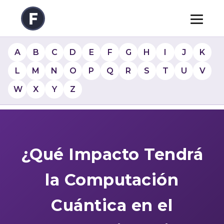
A
B
C
D
E
F
G
H
I
J
K
L
M
N
O
P
Q
R
S
T
U
V
W
X
Y
Z
¿Qué Impacto Tendrá
la Computación
Cuántica en el