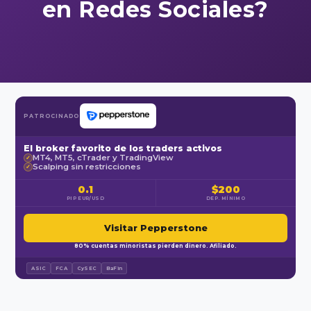
en Redes Sociales?
PATROCINADO
El broker favorito de los traders activos
MT4, MT5, cTrader y TradingView
✓
Scalping sin restricciones
✓
0.1
$200
PIP EUR/USD
DEP. MÍNIMO
Visitar Pepperstone
80% cuentas minoristas pierden dinero. Afiliado.
ASIC
FCA
CySEC
BaFin