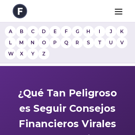
A
B
C
D
E
F
G
H
I
J
K
L
M
N
O
P
Q
R
S
T
U
V
W
X
Y
Z
¿Qué Tan Peligroso
es Seguir Consejos
Financieros Virales