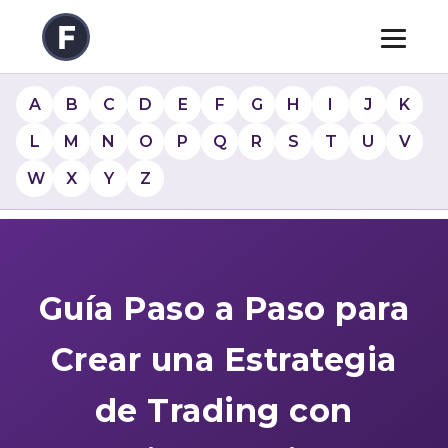
A
B
C
D
E
F
G
H
I
J
K
L
M
N
O
P
Q
R
S
T
U
V
W
X
Y
Z
Guía Paso a Paso para
Crear una Estrategia
de Trading con