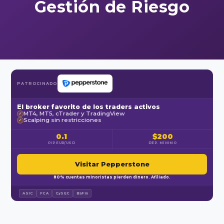
Gestión de Riesgo
PATROCINADO
El broker favorito de los traders activos
MT4, MT5, cTrader y TradingView
✓
Scalping sin restricciones
✓
0.1
$200
PIP EUR/USD
DEP. MÍNIMO
Visitar Pepperstone
80% cuentas minoristas pierden dinero. Afiliado.
ASIC
FCA
CySEC
BaFin