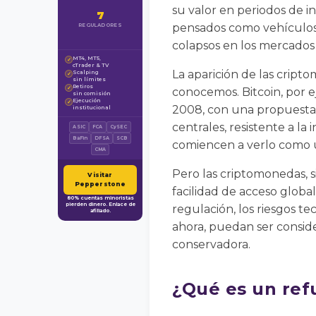
su valor en periodos de in
7
pensados como vehículos 
REGULADORES
colapsos en los mercados 
MT4, MT5,
✓
cTrader & TV
La aparición de las cript
Scalping
✓
sin límites
Retiros
✓
conocemos. Bitcoin, por 
sin comisión
Ejecución
✓
2008, con una propuesta c
institucional
centrales, resistente a la
ASIC
FCA
CySEC
BaFin
DFSA
SCB
comiencen a verlo como un
CMA
Pero las criptomonedas, si
Visitar
Pepperstone
facilidad de acceso global
80% cuentas minoristas
pierden dinero. Enlace de
regulación, los riesgos 
afiliado.
ahora, puedan ser conside
conservadora.
¿Qué es un ref