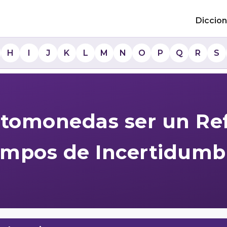
Diccion
H
I
J
K
L
M
N
O
P
Q
R
S
ptomonedas ser un Ref
empos de Incertidumb