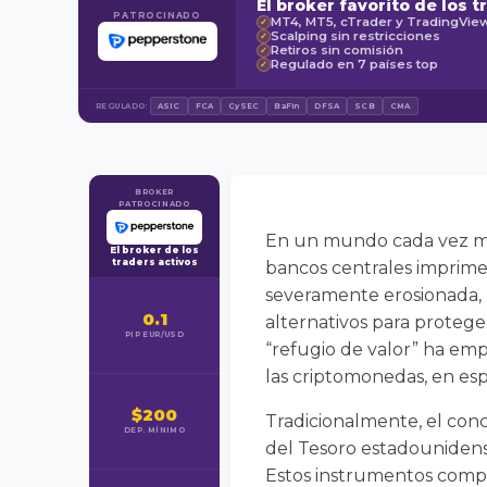
El broker favorito de los t
PATROCINADO
MT4, MT5, cTrader y TradingVie
✓
Scalping sin restricciones
✓
Retiros sin comisión
✓
Regulado en 7 países top
✓
REGULADO:
ASIC
FCA
CySEC
BaFin
DFSA
SCB
CMA
BROKER
PATROCINADO
En un mundo cada vez más
El broker de los
traders activos
bancos centrales imprimen
severamente erosionada, 
0.1
alternativos para protege
PIP EUR/USD
“refugio de valor” ha em
las criptomonedas, en espe
$200
Tradicionalmente, el conc
DEP. MÍNIMO
del Tesoro estadounidense 
Estos instrumentos compa