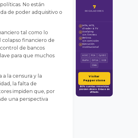
políticas. No están
7
da de poder adquisitivo o
REGULADORES
MT4, MT5,
✓
cTrader & TV
nanciero tal como lo
Scalping
✓
sin límites
Retiros
✓
 colapso financiero de
sin comisión
Ejecución
✓
 control de bancos
institucional
do clave para que muchos
ASIC
FCA
CySEC
BaFin
DFSA
SCB
CMA
 a la censura y la
Visitar
Pepperstone
dad, la falta de
80% cuentas minoristas
pierden dinero. Enlace de
tores impiden que, por
afiliado.
esde una perspectiva