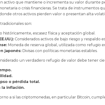
n activo que mantiene o incrementa su valor durante pe
netaria o crisis financieras. Se trata de instrumentos q
de otros activos pierden valor o presentan alta volatil
tradicionales son:
 históricamente, escasez física y aceptación global.
E.UU.):
Considerados activos de bajo riesgo y respaldo es
nse:
Moneda de reserva global, utilizada como refugio en 
en japonés:
Divisas con políticas monetarias estables.
nsiderado un verdadero refugio de valor debe tener ciert
iempo.
ilidad.
pso o pérdida total.
la inflación.
orno a si las criptomonedas, en particular Bitcoin, cumpl