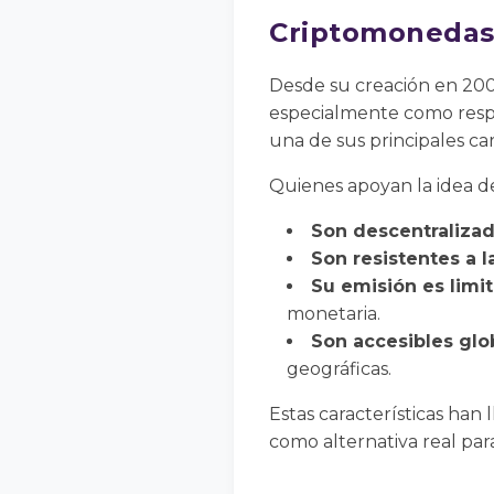
Criptomonedas
Desde su creación en 2009
especialmente como respue
una de sus principales ca
Quienes apoyan la idea d
Son descentralizad
Son resistentes a l
Su emisión es limi
monetaria.
Son accesibles glo
geográficas.
Estas características han
como alternativa real para