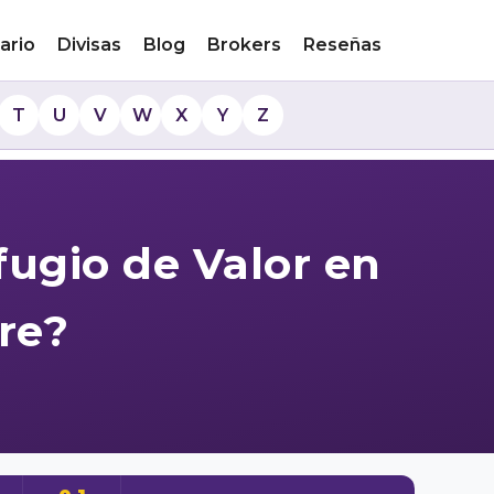
ario
Divisas
Blog
Brokers
Reseñas
T
U
V
W
X
Y
Z
ugio de Valor en
re?