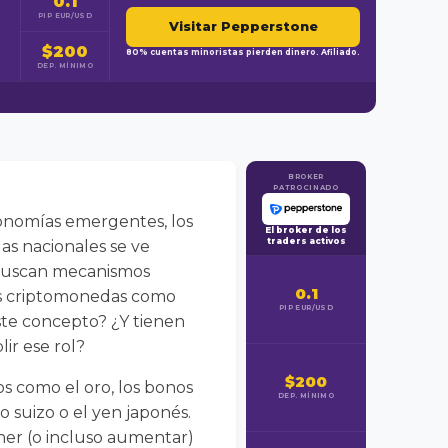
0.1
PIP EUR/USD
Visitar Pepperstone
$200
80% cuentas minoristas pierden dinero. Afiliado.
DEP. MÍNIMO
BROKER
PATROCINADO
conomías emergentes, los
El broker de los
traders activos
as nacionales se ve
— buscan mecanismos
0.1
las criptomonedas como
PIP EUR/USD
ste concepto? ¿Y tienen
lir ese rol?
$200
s como el oro, los bonos
DEP. MÍNIMO
o suizo o el yen japonés.
ner (o incluso aumentar)