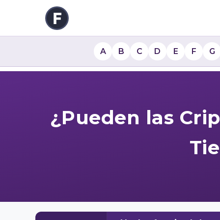
A
B
C
D
E
F
G
¿Pueden las Cri
Ti