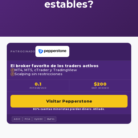
estables?
PATROCINADO
El broker favorito de los traders activos
MT4, MT5, cTrader y TradingView
✓
Scalping sin restricciones
✓
0.1
$200
PIP EUR/USD
DEP. MÍNIMO
Visitar Pepperstone
80% cuentas minoristas pierden dinero. Afiliado.
ASIC
FCA
CySEC
BaFin