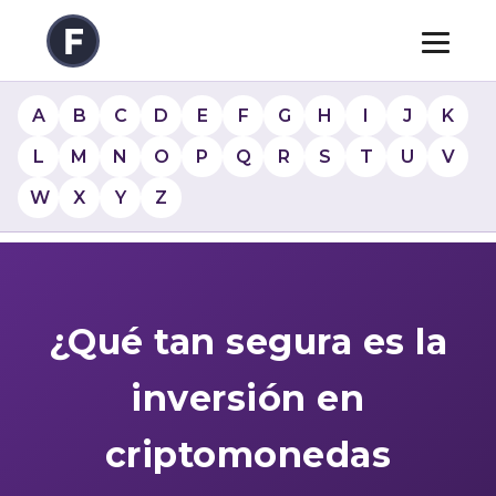
A
B
C
D
E
F
G
H
I
J
K
L
M
N
O
P
Q
R
S
T
U
V
W
X
Y
Z
¿Qué tan segura es la
inversión en
criptomonedas