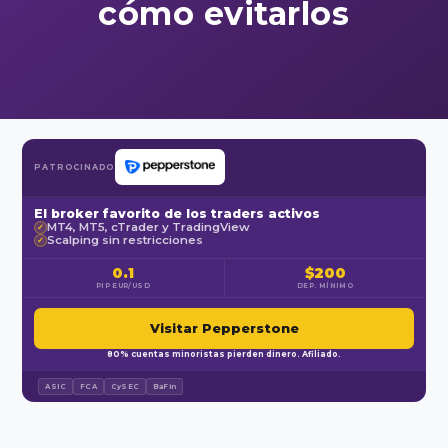
cómo evitarlos
PATROCINADO
El broker favorito de los traders activos
MT4, MT5, cTrader y TradingView
✓
Scalping sin restricciones
✓
0.1
$200
PIP EUR/USD
DEP. MÍNIMO
Visitar Pepperstone
80% cuentas minoristas pierden dinero. Afiliado.
ASIC
FCA
CySEC
BaFin