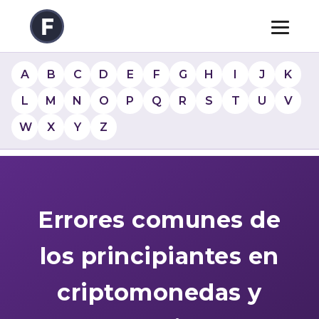
A
B
C
D
E
F
G
H
I
J
K
L
M
N
O
P
Q
R
S
T
U
V
W
X
Y
Z
Errores comunes de
los principiantes en
criptomonedas y