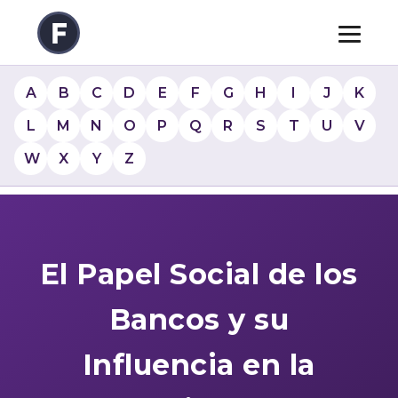
A
B
C
D
E
F
G
H
I
J
K
L
M
N
O
P
Q
R
S
T
U
V
W
X
Y
Z
El Papel Social de los
Bancos y su
Influencia en la