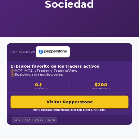
Sociedad
PATROCINADO
El broker favorito de los traders activos
MT4, MT5, cTrader y TradingView
✓
Scalping sin restricciones
✓
0.1
$200
PIP EUR/USD
DEP. MÍNIMO
Visitar Pepperstone
80% cuentas minoristas pierden dinero. Afiliado.
ASIC
FCA
CySEC
BaFin