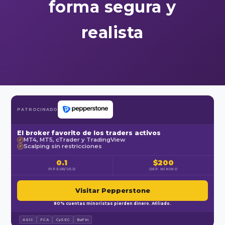
forma segura y
realista
PATROCINADO
El broker favorito de los traders activos
MT4, MT5, cTrader y TradingView
✓
Scalping sin restricciones
✓
0.1
$200
PIP EUR/USD
DEP. MÍNIMO
Visitar Pepperstone
80% cuentas minoristas pierden dinero. Afiliado.
ASIC
FCA
CySEC
BaFin