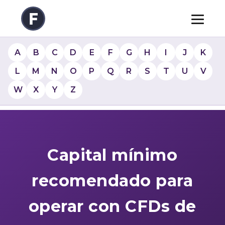
A
B
C
D
E
F
G
H
I
J
K
L
M
N
O
P
Q
R
S
T
U
V
W
X
Y
Z
Capital mínimo
recomendado para
operar con CFDs de