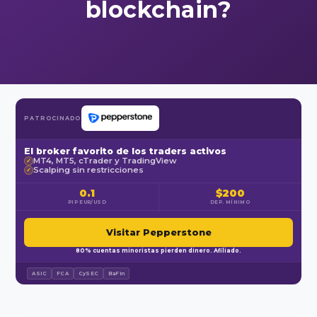
blockchain?
PATROCINADO
El broker favorito de los traders activos
MT4, MT5, cTrader y TradingView
✓
Scalping sin restricciones
✓
0.1
$200
PIP EUR/USD
DEP. MÍNIMO
Visitar Pepperstone
80% cuentas minoristas pierden dinero. Afiliado.
ASIC
FCA
CySEC
BaFin