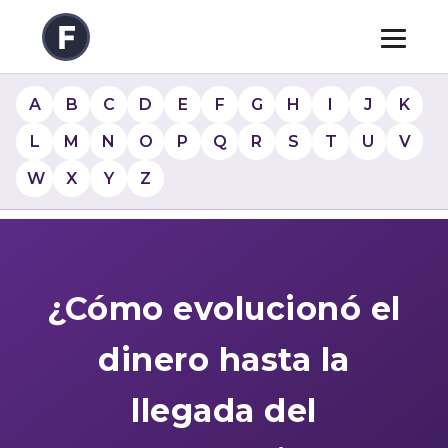
A
B
C
D
E
F
G
H
I
J
K
L
M
N
O
P
Q
R
S
T
U
V
W
X
Y
Z
¿Cómo evolucionó el
dinero hasta la
llegada del