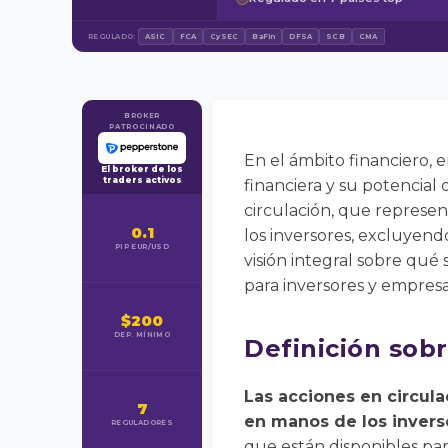
REGULADO:
ASIC
FCA
CySEC
BaFin
DFSA
SCB
CMA
BROKER
PATROCINADO
En el ámbito financiero, 
El broker de los
traders activos
financiera y su potencial
circulación, que represe
0.1
los inversores, excluyend
PIP EUR/USD
visión integral sobre qué 
para inversores y empresas
$200
DEP. MÍNIMO
Definición sobr
Las acciones en circul
7
en manos de los inverso
REGULADORES
que están disponibles par