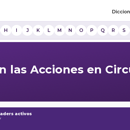
Diccion
H
I
J
K
L
M
N
O
P
Q
R
S
n las Acciones en Circ
raders activos
w