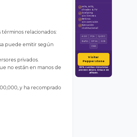
MT4, MT5,
✓
cTrader & TV
Scalping
✓
sin límites
Retiros
✓
sin comisión
Ejecución
✓
institucional
s términos relacionados:
ASIC
FCA
CySEC
BaFin
DFSA
SCB
sa puede emitir según
CMA
Visitar
ersores privados.
Pepperstone
que no están en manos de
80% cuentas minoristas
pierden dinero. Enlace de
afiliado.
 600,000, y ha recomprado