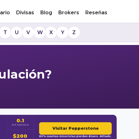
ario
Divisas
Blog
Brokers
Reseñas
T
U
V
W
X
Y
Z
ulación?
0.1
PIP EUR/USD
Visitar Pepperstone
$200
80% cuentas minoristas pierden dinero. Afiliado.