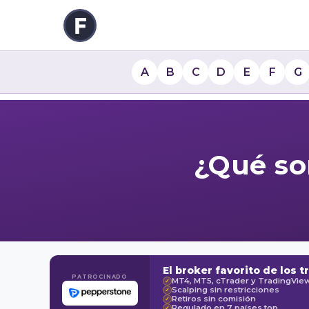
A
B
C
D
E
F
G
¿Qué so
El broker favorito de los t
PATROCINADO
MT4, MT5, cTrader y TradingVie
✓
Scalping sin restricciones
✓
Retiros sin comisión
✓
Regulado en 7 países top
✓