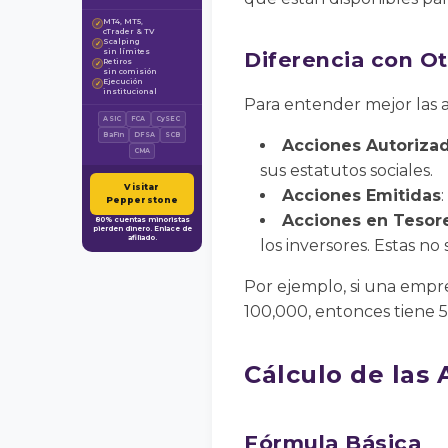
MT4, MT5,
✓
cTrader & TV
Scalping
✓
sin límites
Diferencia con O
Retiros
✓
sin comisión
Ejecución
✓
institucional
Para entender mejor las ac
ASIC
FCA
CySEC
BaFin
DFSA
SCB
Acciones Autoriza
CMA
sus estatutos sociales.
Visitar
Acciones Emitidas
Pepperstone
Acciones en Tesore
80% cuentas minoristas
pierden dinero. Enlace de
afiliado.
los inversores. Estas n
Por ejemplo, si una empr
100,000, entonces tiene 5
Cálculo de las 
Fórmula Básica