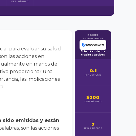
DEP. MÍNIMO
BROKER
PATROCINADO
cial para evaluar su salud
El broker de los
traders activos
son las acciones en
actualmente en manos de
0.1
etivo proporcionar una
PIP EUR/USD
rtancia, las implicaciones
a.
$200
DEP. MÍNIMO
 sido emitidas y están
7
alabras, son las acciones
REGULADORES