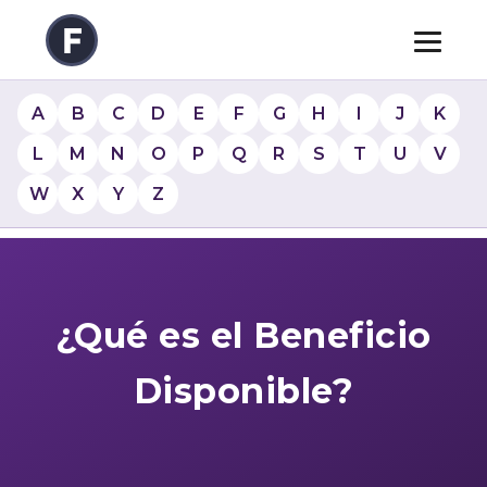
A
B
C
D
E
F
G
H
I
J
K
L
M
N
O
P
Q
R
S
T
U
V
W
X
Y
Z
¿Qué es el Beneficio
Disponible?