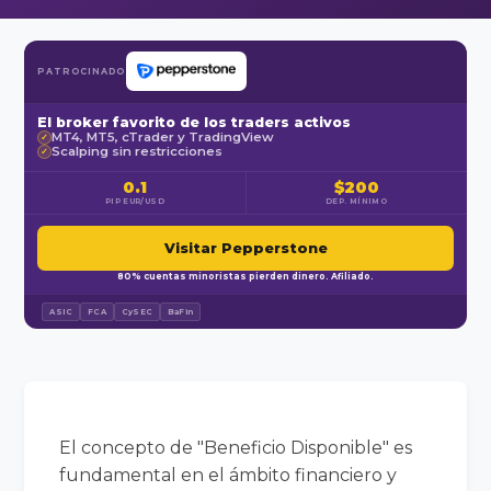
PATROCINADO
El broker favorito de los traders activos
MT4, MT5, cTrader y TradingView
✓
Scalping sin restricciones
✓
0.1
$200
PIP EUR/USD
DEP. MÍNIMO
Visitar Pepperstone
80% cuentas minoristas pierden dinero. Afiliado.
ASIC
FCA
CySEC
BaFin
El concepto de "Beneficio Disponible" es
fundamental en el ámbito financiero y