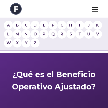
A
B
C
D
E
F
G
H
I
J
K
L
M
N
O
P
Q
R
S
T
U
V
W
X
Y
Z
¿Qué es el Beneficio
Operativo Ajustado?