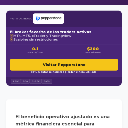
PATROCINADO
El broker favorito de los traders activos
MT4, MT5, cTrader y TradingView
✓
Scalping sin restricciones
✓
0.1
$200
PIP EUR/USD
DEP. MÍNIMO
Visitar Pepperstone
80% cuentas minoristas pierden dinero. Afiliado.
ASIC
FCA
CySEC
BaFin
El beneficio operativo ajustado es una
métrica financiera esencial para