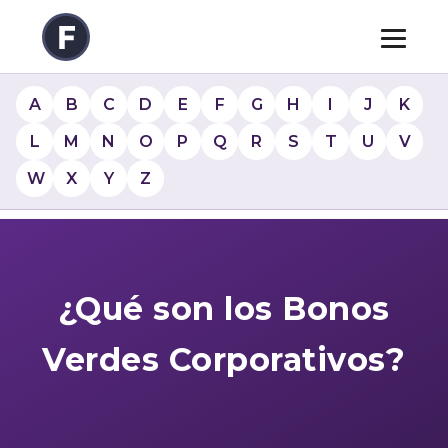
A
B
C
D
E
F
G
H
I
J
K
L
M
N
O
P
Q
R
S
T
U
V
W
X
Y
Z
¿Qué son los Bonos
Verdes Corporativos?