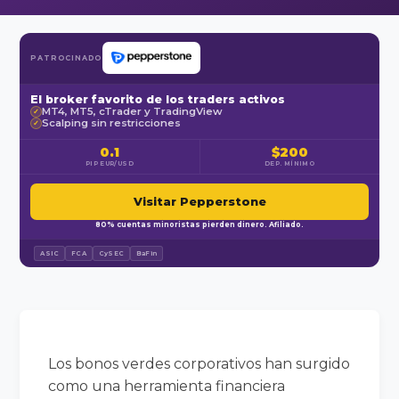
PATROCINADO
El broker favorito de los traders activos
MT4, MT5, cTrader y TradingView
✓
Scalping sin restricciones
✓
0.1
$200
PIP EUR/USD
DEP. MÍNIMO
Visitar Pepperstone
80% cuentas minoristas pierden dinero. Afiliado.
ASIC
FCA
CySEC
BaFin
Los bonos verdes corporativos han surgido
como una herramienta financiera