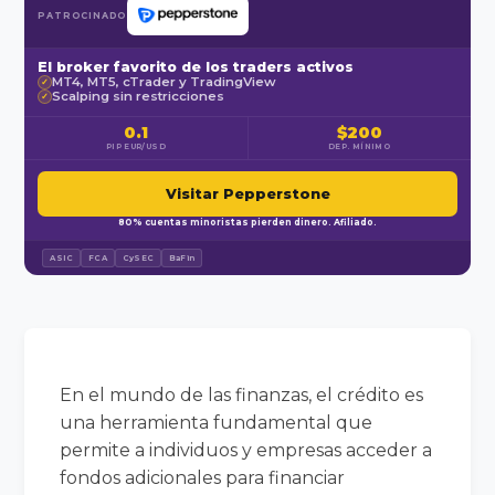
PATROCINADO
El broker favorito de los traders activos
MT4, MT5, cTrader y TradingView
✓
Scalping sin restricciones
✓
0.1
$200
PIP EUR/USD
DEP. MÍNIMO
Visitar Pepperstone
80% cuentas minoristas pierden dinero. Afiliado.
ASIC
FCA
CySEC
BaFin
En el mundo de las finanzas, el crédito es
una herramienta fundamental que
permite a individuos y empresas acceder a
fondos adicionales para financiar