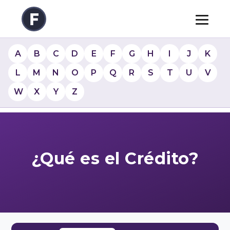
A
B
C
D
E
F
G
H
I
J
K
L
M
N
O
P
Q
R
S
T
U
V
W
X
Y
Z
¿Qué es el Crédito?