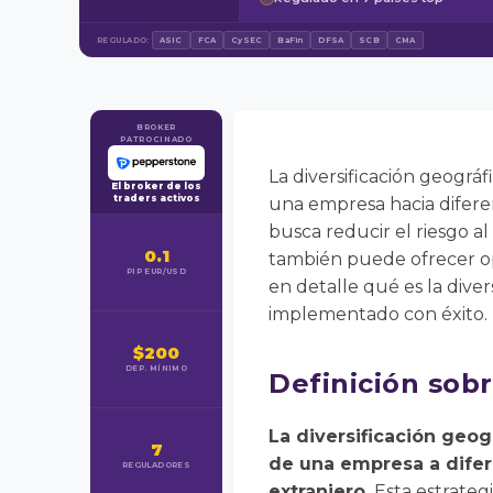
REGULADO:
ASIC
FCA
CySEC
BaFin
DFSA
SCB
CMA
BROKER
PATROCINADO
La diversificación geográ
El broker de los
traders activos
una empresa hacia diferent
busca reducir el riesgo 
0.1
también puede ofrecer op
PIP EUR/USD
en detalle qué es la diver
implementado con éxito.
$200
DEP. MÍNIMO
Definición sobr
La diversificación geog
7
de una empresa a difer
REGULADORES
extranjero.
Esta estrateg