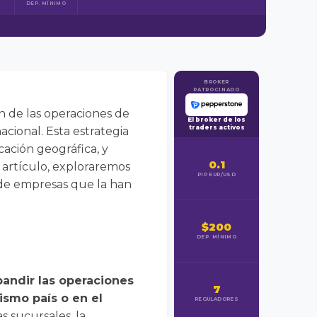
DEP. MÍNIMO
BROKER
PATROCINADO
ón de las operaciones de
El broker de los
traders activos
acional. Esta estrategia
ación geográfica, y
0.1
 artículo, exploraremos
PIP EUR/USD
s de empresas que la han
$200
DEP. MÍNIMO
pandir las operaciones
7
ismo país o en el
REGULADORES
 sucursales, la