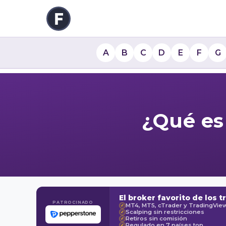
A
B
C
D
E
F
G
¿Qué es 
El broker favorito de los t
PATROCINADO
MT4, MT5, cTrader y TradingVie
✓
Scalping sin restricciones
✓
Retiros sin comisión
✓
Regulado en 7 países top
✓