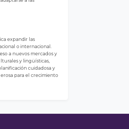
adaptarse a las
ica expandir las
cional o internacional.
cceso a nuevos mercados y
turales y lingüísticas,
planificación cuidadosa y
derosa para el crecimiento