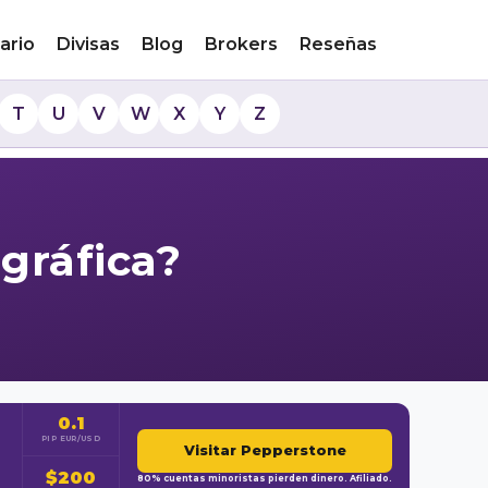
ario
Divisas
Blog
Brokers
Reseñas
T
U
V
W
X
Y
Z
ográfica?
0.1
PIP EUR/USD
Visitar Pepperstone
$200
80% cuentas minoristas pierden dinero. Afiliado.