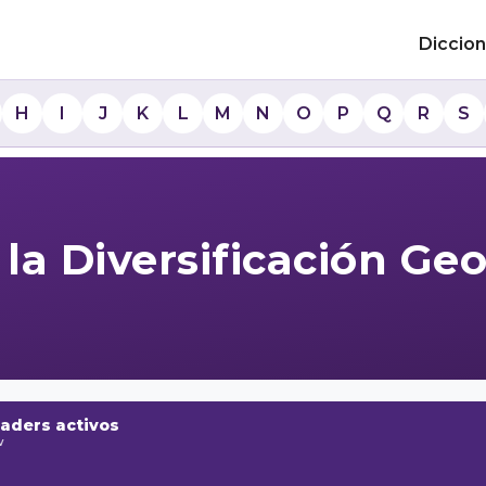
Diccion
H
I
J
K
L
M
N
O
P
Q
R
S
la Diversificación Ge
raders activos
w