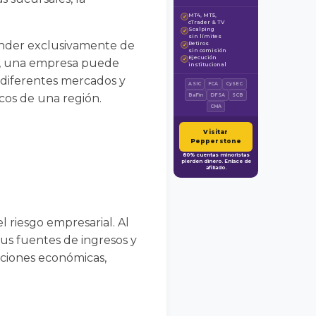
MT4, MT5,
✓
cTrader & TV
Scalping
✓
sin límites
epender exclusivamente de
Retiros
✓
sin comisión
Ejecución
✓
es, una empresa puede
institucional
 diferentes mercados y
ASIC
FCA
CySEC
icos de una región.
BaFin
DFSA
SCB
CMA
Visitar
Pepperstone
80% cuentas minoristas
pierden dinero. Enlace de
afiliado.
l riesgo empresarial. Al
sus fuentes de ingresos y
aciones económicas,