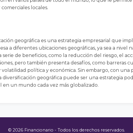
ón en varios países de todo el mundo, lo que le permite 
comerciales locales.
icación geográfica es una estrategia empresarial que impl
a a diferentes ubicaciones geográficas, ya sea a nivel na
a serie de beneficios, como la reducción del riesgo, el a
rsiones, pero también presenta desafíos, como barreras cul
y volatilidad política y económica. Sin embargo, con una 
la diversificación geográfica puede ser una estrategia po
al en un mundo cada vez más globalizado.
© 2026 Financionario - Todos los derechos reservados.