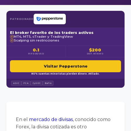
PATROCINADO
El broker favorito de los traders activos
MT4, MT5, cTrader y TradingView
✓
Scalping sin restricciones
✓
0.1
$200
PIP EUR/USD
DEP. MÍNIMO
Visitar Pepperstone
80% cuentas minoristas pierden dinero. Afiliado.
ASIC
FCA
CySEC
BaFin
En el
mercado de divisas
, conocido como
Forex, la divisa cotizada es otro