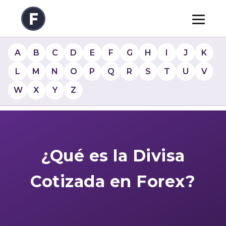
A
B
C
D
E
F
G
H
I
J
K
L
M
N
O
P
Q
R
S
T
U
V
W
X
Y
Z
¿Qué es la Divisa
Cotizada en Forex?