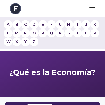
A
B
C
D
E
F
G
H
I
J
K
L
M
N
O
P
Q
R
S
T
U
V
W
X
Y
Z
¿Qué es la Economía?