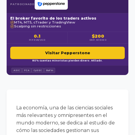
PATROCINADO
El broker favorito de los traders activos
MT4, MT5, cTrader y TradingView
✓
Scalping sin restricciones
✓
0.1
$200
PIP EUR/USD
DEP. MÍNIMO
Visitar Pepperstone
80% cuentas minoristas pierden dinero. Afiliado.
ASIC
FCA
CySEC
BaFin
La economía, una de las ciencias sociales
más relevantes y omnipresentes en el
mundo moderno, se dedica al estudio de
cómo las sociedades gestionan sus