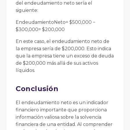
del endeudamiento neto sería el
siguiente:
E
n
d
e
u
d
ami
e
n
t
o
N
e
t
o
=
$500
,
000
−
$300
,
000
=
$200
,
000
En este caso, el endeudamiento neto de
la empresa sería de $200,000. Esto indica
que la empresa tiene un exceso de deuda
de $200,000 más allá de sus activos
líquidos.
Conclusión
El endeudamiento neto es un indicador
financiero importante que proporciona
información valiosa sobre la solvencia
financiera de una entidad. Al comprender