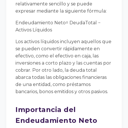
relativamente sencillo y se puede
expresar mediante la siguiente fórmula:
E
n
d
e
u
d
ami
e
n
t
o
N
e
t
o
=
De
u
d
a
T
o
t
a
l
−
A
c
t
i
v
os
Lí
q
u
i
d
os
Los activos líquidos incluyen aquellos que
se pueden convertir rápidamente en
efectivo, como el efectivo en caja, las
inversiones a corto plazo y las cuentas por
cobrar. Por otro lado, la deuda total
abarca todas las obligaciones financieras
de una entidad, como préstamos
bancarios, bonos emitidos y otros pasivos.
Importancia del
Endeudamiento Neto