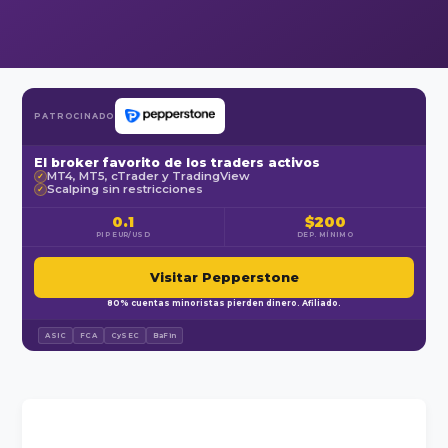
PATROCINADO
El broker favorito de los traders activos
MT4, MT5, cTrader y TradingView
✓
Scalping sin restricciones
✓
0.1
$200
PIP EUR/USD
DEP. MÍNIMO
Visitar Pepperstone
80% cuentas minoristas pierden dinero. Afiliado.
ASIC
FCA
CySEC
BaFin