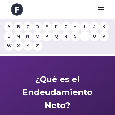
A
B
C
D
E
F
G
H
I
J
K
L
M
N
O
P
Q
R
S
T
U
V
W
X
Y
Z
¿Qué es el
Endeudamiento
Neto?